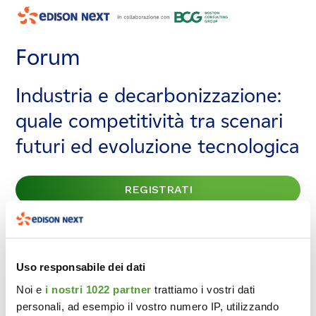
Forum
Forum
Forum
Industria e decarbonizzazione:
Industria e decarbonizzazione:
Industria e decarbonizzazione:
quale competitività tra scenari
quale competitività tra scenari
quale competitività tra scenari
futuri ed evoluzione tecnologica
futuri ed evoluzione tecnologica
futuri ed evoluzione tecnologica
REGISTRATI
REGISTRATI
REGISTRATI
Uso responsabile dei dati
Noi e
i nostri 1022 partner
trattiamo i vostri dati
personali, ad esempio il vostro numero IP, utilizzando