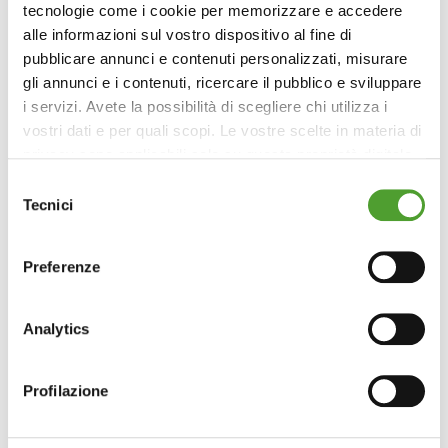
tecnologie come i cookie per memorizzare e accedere
alle informazioni sul vostro dispositivo al fine di
pubblicare annunci e contenuti personalizzati, misurare
gli annunci e i contenuti, ricercare il pubblico e sviluppare
i servizi. Avete la possibilità di scegliere chi utilizza i
vostri dati e per quali scopi. Le vostre scelte in materia di
privacy sono applicabili solo su questa proprietà digitale
in cui avete effettuato le vostre scelte. È possibile
Selezione
modificare o revocare il proprio consenso in qualsiasi
Tecnici
del
momento dalla Dichiarazione sui cookie o facendo clic
consenso
sull'icona di attivazione della privacy.
Preferenze
Con il tuo consenso, vorremmo anche:
raccogliere informazioni sulla tua posizione
Analytics
geografica, con un'approssimazione di qualche
metro,
Profilazione
Identificare il tuo dispositivo, scansionandolo
attivamente alla ricerca di caratteristiche specifiche
(impronte digitali).