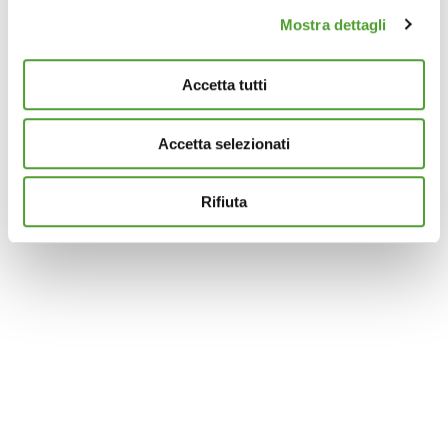
Mostra dettagli
Approfondisci come vengono elaborati i tuoi dati personali
e imposta le tue preferenze nella
sezione dettagli
. Puoi
modificare o ritirare il tuo consenso in qualsiasi momento
Accetta tutti
dalla Dichiarazione sui cookie.
Accetta selezionati
Questo sito utilizza cookie analytics e di profilazione di
terze parti per assicurarti la migliore esperienza di
navigazione possibile e inviarti pubblicità in linea con le
Rifiuta
tue preferenze. Se vuoi saperne di più sulla tipologia di
cookie utilizzati e su come è possibile modificare le
impostazioni
clicca qui
. Se desideri accettare l'utilizzo
dei cookies da parte di questo sito clicca su "Accetta
Tutti" o “Accetta selezionati” altrimenti clicca su "Rifiuta"
per rifiutare l’utilizzo dei cookie e mantenere le
impostazioni di default.