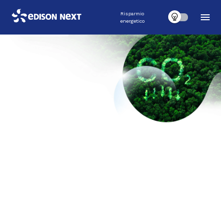
Risparmio
energetico