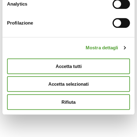
raccogliere informazioni sulla tua posizione
Analytics
geografica, con un'approssimazione di qualche
metro,
Profilazione
Identificare il tuo dispositivo, scansionandolo
attivamente alla ricerca di caratteristiche specifiche
(impronte digitali).
Mostra dettagli
Approfondisci come vengono elaborati i tuoi dati personali
e imposta le tue preferenze nella
sezione dettagli
. Puoi
modificare o ritirare il tuo consenso in qualsiasi momento
Accetta tutti
dalla Dichiarazione sui cookie.
Accetta selezionati
Questo sito utilizza cookie analytics e di profilazione di
terze parti per assicurarti la migliore esperienza di
navigazione possibile e inviarti pubblicità in linea con le
Rifiuta
tue preferenze. Se vuoi saperne di più sulla tipologia di
cookie utilizzati e su come è possibile modificare le
impostazioni
clicca qui
. Se desideri accettare l'utilizzo
dei cookies da parte di questo sito clicca su "Accetta
Tutti" o “Accetta selezionati” altrimenti clicca su "Rifiuta"