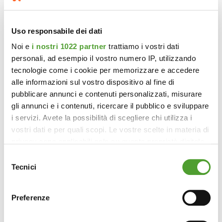
REGISTRATI
REGISTRATI
REGISTRATI
Uso responsabile dei dati
Noi e
i nostri 1022 partner
trattiamo i vostri dati
personali, ad esempio il vostro numero IP, utilizzando
tecnologie come i cookie per memorizzare e accedere
alle informazioni sul vostro dispositivo al fine di
pubblicare annunci e contenuti personalizzati, misurare
gli annunci e i contenuti, ricercare il pubblico e sviluppare
i servizi. Avete la possibilità di scegliere chi utilizza i
vostri dati e per quali scopi. Le vostre scelte in materia di
privacy sono applicabili solo su questa proprietà digitale
in cui avete effettuato le vostre scelte. È possibile
Selezione
modificare o revocare il proprio consenso in qualsiasi
Tecnici
del
momento dalla Dichiarazione sui cookie o facendo clic
consenso
sull'icona di attivazione della privacy.
Preferenze
Con il tuo consenso, vorremmo anche: