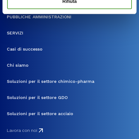
AZIENDE
Rifiuta
tue preferenze. Se vuoi saperne di più sulla tipologia di
cookie utilizzati e su come è possibile modificare le
PUBBLICHE AMMINISTRAZIONI
impostazioni
clicca qui
. Se desideri accettare l'utilizzo
dei cookies da parte di questo sito clicca su "Accetta
SERVIZI
Tutti" o “Accetta selezionati” altrimenti clicca su "Rifiuta"
per rifiutare l’utilizzo dei cookie e mantenere le
Casi di successo
impostazioni di default.
Chi siamo
Soluzioni per il settore chimico-pharma
Soluzioni per il settore GDO
Soluzioni per il settore acciaio
Lavora con noi