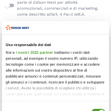
parte di Edison Next per attività
promozionali, commerciali e di marketing,
come descritto all’art. 4 Par.II lett.A.
Cliccando sul tasto “Invio” confermo di aver preso
visione dell’
informativa privacy
e sono consapevole
Uso responsabile dei dati
che i miei dati, in assenza di eventuali ulteriori
Noi e
i nostri 1022 partner
trattiamo i vostri dati
consensi per specifiche finalità, saranno trattati
personali, ad esempio il vostro numero IP, utilizzando
esclusivamente per la finalità di cui all’art. 4 Par. I
tecnologie come i cookie per memorizzare e accedere
per l’espletamento delle procedure di risposta
alle informazioni sul vostro dispositivo al fine di
all’Interessato.
pubblicare annunci e contenuti personalizzati, misurare
gli annunci e i contenuti, ricercare il pubblico e sviluppare
i servizi. Avete la possibilità di scegliere chi utilizza i
vostri dati e per quali scopi. Le vostre scelte in materia di
privacy sono applicabili solo su questa proprietà digitale
INVIO
in cui avete effettuato le vostre scelte. È possibile
Selezione