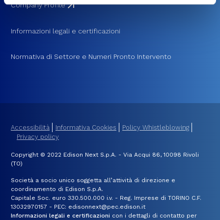
cookie utilizzati e su come è possibile modificare le
Company Profile
impostazioni
clicca qui
. Se desideri accettare l'utilizzo
dei cookies da parte di questo sito clicca su "Accetta
Informazioni legali e certificazioni
Tutti" o “Accetta selezionati” altrimenti clicca su "Rifiuta"
per rifiutare l’utilizzo dei cookie e mantenere le
Normativa di Settore e Numeri Pronto Intervento
impostazioni di default.
Accessibilità
Informativa Cookies
Policy Whistleblowing
Privacy policy
Copyright © 2022 Edison Next S.p.A. - Via Acqui 86, 10098 Rivoli
(TO)
Società a socio unico soggetta all’attività di direzione e
coordinamento di Edison S.p.A.
Capitale Soc. euro 330.500.000 i.v. - Reg. Imprese di TORINO C.F.
13032970157 - PEC: edisonnext@pec.edison.it
Informazioni legali e certificazioni
con i dettagli di contatto per