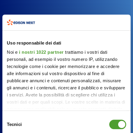
Seguici su
Uso responsabile dei dati
Noi e
i nostri 1022 partner
trattiamo i vostri dati
edison.it
edisonnext.es
personali, ad esempio il vostro numero IP, utilizzando
tecnologie come i cookie per memorizzare e accedere
alle informazioni sul vostro dispositivo al fine di
pubblicare annunci e contenuti personalizzati, misurare
Iscriviti alla newsletter
gli annunci e i contenuti, ricercare il pubblico e sviluppare
i servizi. Avete la possibilità di scegliere chi utilizza i
vostri dati e per quali scopi. Le vostre scelte in materia di
privacy sono applicabili solo su questa proprietà digitale
AZIENDE
in cui avete effettuato le vostre scelte. È possibile
Selezione
modificare o revocare il proprio consenso in qualsiasi
Tecnici
del
PUBBLICHE AMMINISTRAZIONI
momento dalla Dichiarazione sui cookie o facendo clic
consenso