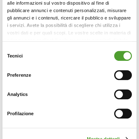
alle informazioni sul vostro dispositivo al fine di
pubblicare annunci e contenuti personalizzati, misurare
gli annunci e i contenuti, ricercare il pubblico e sviluppare
i servizi. Avete la possibilità di scegliere chi utilizza i
vostri dati e per quali scopi. Le vostre scelte in materia di
privacy sono applicabili solo su questa proprietà digitale
in cui avete effettuato le vostre scelte. È possibile
Selezione
modificare o revocare il proprio consenso in qualsiasi
Tecnici
del
momento dalla Dichiarazione sui cookie o facendo clic
consenso
sull'icona di attivazione della privacy.
Preferenze
Con il tuo consenso, vorremmo anche:
raccogliere informazioni sulla tua posizione
Analytics
geografica, con un'approssimazione di qualche
metro,
Profilazione
Identificare il tuo dispositivo, scansionandolo
attivamente alla ricerca di caratteristiche specifiche
(impronte digitali).
Mostra dettagli