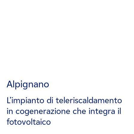
Alpignano
Alpignano
Alpignano
L’impianto di teleriscaldamento
L’impianto di teleriscaldamento
L’impianto di teleriscaldamento
in cogenerazione che integra il
in cogenerazione che integra il
in cogenerazione che integra il
fotovoltaico
fotovoltaico
fotovoltaico