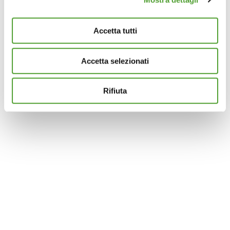
Approfondisci come vengono elaborati i tuoi dati personali
e imposta le tue preferenze nella
sezione dettagli
. Puoi
modificare o ritirare il tuo consenso in qualsiasi momento
Accetta tutti
dalla Dichiarazione sui cookie.
Accetta selezionati
Questo sito utilizza cookie analytics e di profilazione di
terze parti per assicurarti la migliore esperienza di
navigazione possibile e inviarti pubblicità in linea con le
Rifiuta
tue preferenze. Se vuoi saperne di più sulla tipologia di
cookie utilizzati e su come è possibile modificare le
impostazioni
clicca qui
. Se desideri accettare l'utilizzo
dei cookies da parte di questo sito clicca su "Accetta
Tutti" o “Accetta selezionati” altrimenti clicca su "Rifiuta"
per rifiutare l’utilizzo dei cookie e mantenere le
impostazioni di default.