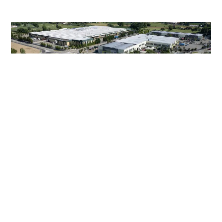
L’impianto di teleriscaldamento di Ciriè, in provincia di
Torino, è stato progettato per essere alimentato in
parte da una centrale cogenerativa a gas naturale e in
parte da una caldaia a biomassa legnosa.