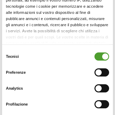
personali, ad esempio il vostro numero IP, utilizzando
tecnologie come i cookie per memorizzare e accedere
alle informazioni sul vostro dispositivo al fine di
pubblicare annunci e contenuti personalizzati, misurare
gli annunci e i contenuti, ricercare il pubblico e sviluppare
i servizi. Avete la possibilità di scegliere chi utilizza i
vostri dati e per quali scopi. Le vostre scelte in materia di
privacy sono applicabili solo su questa proprietà digitale
in cui avete effettuato le vostre scelte. È possibile
Selezione
modificare o revocare il proprio consenso in qualsiasi
Tecnici
del
momento dalla Dichiarazione sui cookie o facendo clic
consenso
sull'icona di attivazione della privacy.
Preferenze
Con il tuo consenso, vorremmo anche:
raccogliere informazioni sulla tua posizione
Analytics
geografica, con un'approssimazione di qualche
metro,
Profilazione
Identificare il tuo dispositivo, scansionandolo
attivamente alla ricerca di caratteristiche specifiche