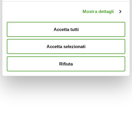
(impronte digitali).
Mostra dettagli
Approfondisci come vengono elaborati i tuoi dati personali
e imposta le tue preferenze nella
sezione dettagli
. Puoi
modificare o ritirare il tuo consenso in qualsiasi momento
Accetta tutti
dalla Dichiarazione sui cookie.
Accetta selezionati
Questo sito utilizza cookie analytics e di profilazione di
terze parti per assicurarti la migliore esperienza di
navigazione possibile e inviarti pubblicità in linea con le
Rifiuta
tue preferenze. Se vuoi saperne di più sulla tipologia di
cookie utilizzati e su come è possibile modificare le
impostazioni
clicca qui
. Se desideri accettare l'utilizzo
dei cookies da parte di questo sito clicca su "Accetta
Tutti" o “Accetta selezionati” altrimenti clicca su "Rifiuta"
per rifiutare l’utilizzo dei cookie e mantenere le
impostazioni di default.