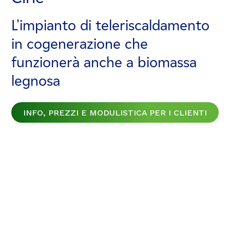
L'impianto di teleriscaldamento
L'impianto di teleriscaldamento
L'impianto di teleriscaldamento
in cogenerazione che
in cogenerazione che
in cogenerazione che
funzionerà anche a biomassa
funzionerà anche a biomassa
funzionerà anche a biomassa
legnosa
legnosa
legnosa
INFO, PREZZI E MODULISTICA PER I CLIENTI
INFO, PREZZI E MODULISTICA PER I CLIENTI
INFO, PREZZI E MODULISTICA PER I CLIENTI