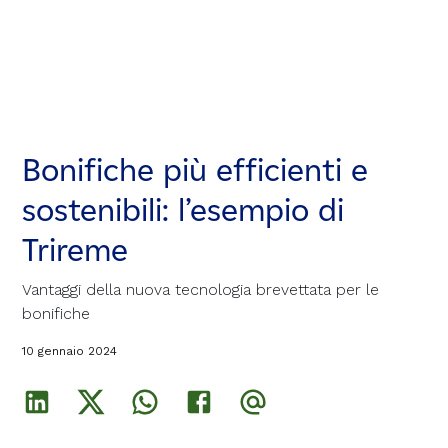
Bonifiche più efficienti e
Bonifiche più efficienti e
Bonifiche più efficienti e
sostenibili: l’esempio di
sostenibili: l’esempio di
sostenibili: l’esempio di
Trireme
Trireme
Trireme
Vantaggi della nuova tecnologia brevettata per le
Vantaggi della nuova tecnologia brevettata per le
Vantaggi della nuova tecnologia brevettata per le
bonifiche
bonifiche
bonifiche
10 gennaio 2024
10 gennaio 2024
10 gennaio 2024