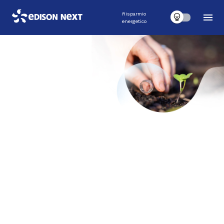
Risparmio
energetico