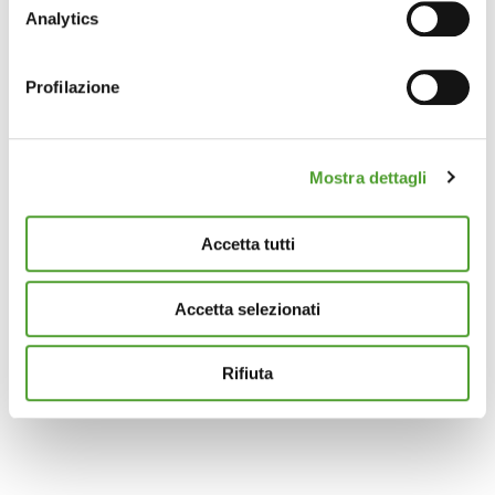
raccogliere informazioni sulla tua posizione
Analytics
geografica, con un'approssimazione di qualche
metro,
Profilazione
Identificare il tuo dispositivo, scansionandolo
attivamente alla ricerca di caratteristiche specifiche
(impronte digitali).
Mostra dettagli
Approfondisci come vengono elaborati i tuoi dati personali
e imposta le tue preferenze nella
sezione dettagli
. Puoi
modificare o ritirare il tuo consenso in qualsiasi momento
Accetta tutti
dalla Dichiarazione sui cookie.
Accetta selezionati
Questo sito utilizza cookie analytics e di profilazione di
terze parti per assicurarti la migliore esperienza di
navigazione possibile e inviarti pubblicità in linea con le
Rifiuta
tue preferenze. Se vuoi saperne di più sulla tipologia di
cookie utilizzati e su come è possibile modificare le
impostazioni
clicca qui
. Se desideri accettare l'utilizzo
dei cookies da parte di questo sito clicca su "Accetta