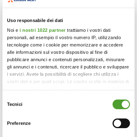
Uso responsabile dei dati
Noi e
i nostri 1022 partner
trattiamo i vostri dati
personali, ad esempio il vostro numero IP, utilizzando
tecnologie come i cookie per memorizzare e accedere
alle informazioni sul vostro dispositivo al fine di
pubblicare annunci e contenuti personalizzati, misurare
gli annunci e i contenuti, ricercare il pubblico e sviluppare
i servizi. Avete la possibilità di scegliere chi utilizza i
vostri dati e per quali scopi. Le vostre scelte in materia di
privacy sono applicabili solo su questa proprietà digitale
in cui avete effettuato le vostre scelte. È possibile
Selezione
modificare o revocare il proprio consenso in qualsiasi
Tecnici
del
momento dalla Dichiarazione sui cookie o facendo clic
consenso
sull'icona di attivazione della privacy.
Preferenze
Con il tuo consenso, vorremmo anche: