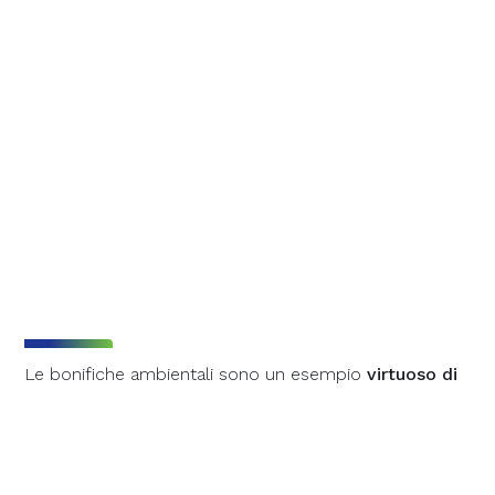
Le bonifiche ambientali sono un esempio
virtuoso di
circolarità e valorizzazione del territorio
, con un
ruolo strategico nella
pianificazione ambientale
in
quanto permettono di
recuperare
e
riqualificare
aree
compromesse e inquinate.