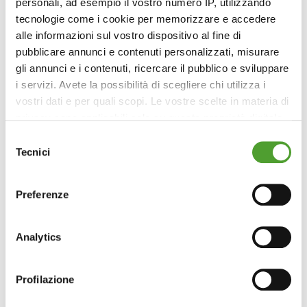
personali, ad esempio il vostro numero IP, utilizzando
tecnologie come i cookie per memorizzare e accedere
alle informazioni sul vostro dispositivo al fine di
pubblicare annunci e contenuti personalizzati, misurare
gli annunci e i contenuti, ricercare il pubblico e sviluppare
i servizi. Avete la possibilità di scegliere chi utilizza i
vostri dati e per quali scopi. Le vostre scelte in materia di
privacy sono applicabili solo su questa proprietà digitale
in cui avete effettuato le vostre scelte. È possibile
Selezione
modificare o revocare il proprio consenso in qualsiasi
Tecnici
del
momento dalla Dichiarazione sui cookie o facendo clic
consenso
sull'icona di attivazione della privacy.
Preferenze
Con il tuo consenso, vorremmo anche:
raccogliere informazioni sulla tua posizione
Analytics
geografica, con un'approssimazione di qualche
metro,
Profilazione
Identificare il tuo dispositivo, scansionandolo
attivamente alla ricerca di caratteristiche specifiche