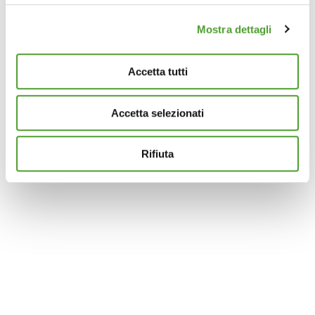
(impronte digitali).
Mostra dettagli
Approfondisci come vengono elaborati i tuoi dati personali
e imposta le tue preferenze nella
sezione dettagli
. Puoi
modificare o ritirare il tuo consenso in qualsiasi momento
Accetta tutti
dalla Dichiarazione sui cookie.
Accetta selezionati
Questo sito utilizza cookie analytics e di profilazione di
terze parti per assicurarti la migliore esperienza di
navigazione possibile e inviarti pubblicità in linea con le
Rifiuta
tue preferenze. Se vuoi saperne di più sulla tipologia di
cookie utilizzati e su come è possibile modificare le
impostazioni
clicca qui
. Se desideri accettare l'utilizzo
dei cookies da parte di questo sito clicca su "Accetta
Tutti" o “Accetta selezionati” altrimenti clicca su "Rifiuta"
per rifiutare l’utilizzo dei cookie e mantenere le
impostazioni di default.