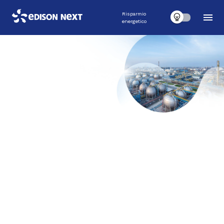
Risparmio
energetico