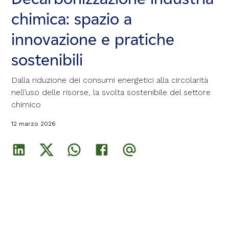
chimica: spazio a
chimica: spazio a
chimica: spazio a
innovazione e pratiche
innovazione e pratiche
innovazione e pratiche
sostenibili
sostenibili
sostenibili
Dalla riduzione dei consumi energetici alla circolarità
Dalla riduzione dei consumi energetici alla circolarità
Dalla riduzione dei consumi energetici alla circolarità
nell’uso delle risorse, la svolta sostenibile del settore
nell’uso delle risorse, la svolta sostenibile del settore
nell’uso delle risorse, la svolta sostenibile del settore
chimico
chimico
chimico
12 marzo 2026
12 marzo 2026
12 marzo 2026