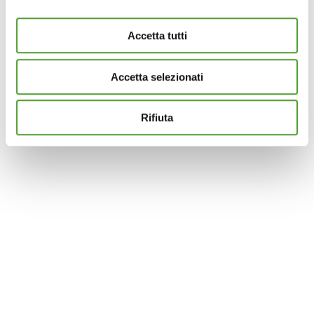
e imposta le tue preferenze nella
sezione dettagli
. Puoi
modificare o ritirare il tuo consenso in qualsiasi momento
Accetta tutti
dalla Dichiarazione sui cookie.
Accetta selezionati
Questo sito utilizza cookie analytics e di profilazione di
terze parti per assicurarti la migliore esperienza di
navigazione possibile e inviarti pubblicità in linea con le
Rifiuta
tue preferenze. Se vuoi saperne di più sulla tipologia di
cookie utilizzati e su come è possibile modificare le
impostazioni
clicca qui
. Se desideri accettare l'utilizzo
dei cookies da parte di questo sito clicca su "Accetta
Tutti" o “Accetta selezionati” altrimenti clicca su "Rifiuta"
per rifiutare l’utilizzo dei cookie e mantenere le
impostazioni di default.