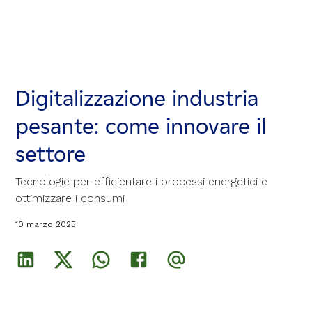
Digitalizzazione industria
Digitalizzazione industria
Digitalizzazione industria
pesante: come innovare il
pesante: come innovare il
pesante: come innovare il
settore
settore
settore
Tecnologie per efficientare i processi energetici e
Tecnologie per efficientare i processi energetici e
Tecnologie per efficientare i processi energetici e
ottimizzare i consumi
ottimizzare i consumi
ottimizzare i consumi
10 marzo 2025
10 marzo 2025
10 marzo 2025