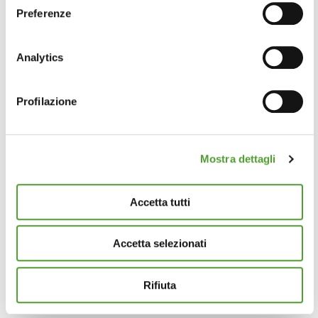
sull'icona di attivazione della privacy.
Preferenze
Con il tuo consenso, vorremmo anche:
raccogliere informazioni sulla tua posizione
Analytics
geografica, con un'approssimazione di qualche
metro,
Profilazione
Identificare il tuo dispositivo, scansionandolo
attivamente alla ricerca di caratteristiche specifiche
(impronte digitali).
Mostra dettagli
Approfondisci come vengono elaborati i tuoi dati personali
e imposta le tue preferenze nella
sezione dettagli
. Puoi
modificare o ritirare il tuo consenso in qualsiasi momento
Accetta tutti
dalla Dichiarazione sui cookie.
Accetta selezionati
Questo sito utilizza cookie analytics e di profilazione di
terze parti per assicurarti la migliore esperienza di
navigazione possibile e inviarti pubblicità in linea con le
Rifiuta
tue preferenze. Se vuoi saperne di più sulla tipologia di
cookie utilizzati e su come è possibile modificare le