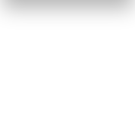
impostazioni
clicca qui
. Se desideri accettare l'utilizzo
dei cookies da parte di questo sito clicca su "Accetta
Tutti" o “Accetta selezionati” altrimenti clicca su "Rifiuta"
per rifiutare l’utilizzo dei cookie e mantenere le
impostazioni di default.