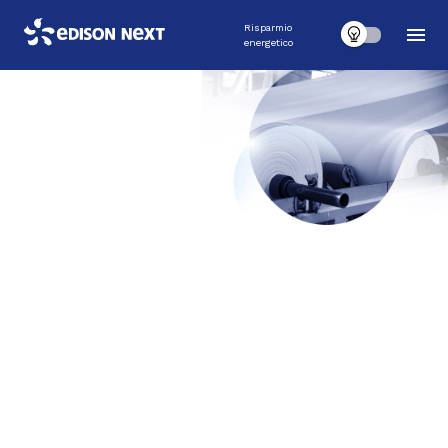
Risparmio
energetico