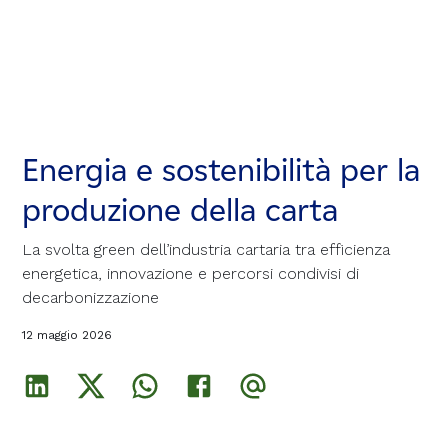
Energia e sostenibilità per la
Energia e sostenibilità per la
Energia e sostenibilità per la
produzione della carta
produzione della carta
produzione della carta
La svolta green dell’industria cartaria tra efficienza
La svolta green dell’industria cartaria tra efficienza
La svolta green dell’industria cartaria tra efficienza
energetica, innovazione e percorsi condivisi di
energetica, innovazione e percorsi condivisi di
energetica, innovazione e percorsi condivisi di
decarbonizzazione
decarbonizzazione
decarbonizzazione
12 maggio 2026
12 maggio 2026
12 maggio 2026