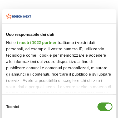
Uso responsabile dei dati
Noi e
i nostri 1022 partner
trattiamo i vostri dati
personali, ad esempio il vostro numero IP, utilizzando
tecnologie come i cookie per memorizzare e accedere
alle informazioni sul vostro dispositivo al fine di
pubblicare annunci e contenuti personalizzati, misurare
gli annunci e i contenuti, ricercare il pubblico e sviluppare
i servizi. Avete la possibilità di scegliere chi utilizza i
vostri dati e per quali scopi. Le vostre scelte in materia di
privacy sono applicabili solo su questa proprietà digitale
in cui avete effettuato le vostre scelte. È possibile
Selezione
modificare o revocare il proprio consenso in qualsiasi
Tecnici
del
momento dalla Dichiarazione sui cookie o facendo clic
consenso