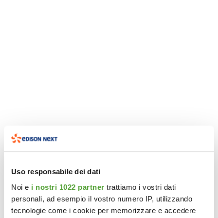
La crescita sostenibile
La crescita sostenibile
La crescita sostenibile
dell’agroalimentare
dell’agroalimentare
dell’agroalimentare
Il Food&Beverage italiano verso un nuovo modello
Il Food&Beverage italiano verso un nuovo modello
Il Food&Beverage italiano verso un nuovo modello
efficiente, innovativo e green
efficiente, innovativo e green
efficiente, innovativo e green
13 novembre 2025
13 novembre 2025
13 novembre 2025
Uso responsabile dei dati
Noi e
i nostri 1022 partner
trattiamo i vostri dati
personali, ad esempio il vostro numero IP, utilizzando
tecnologie come i cookie per memorizzare e accedere