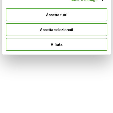
e imposta le tue preferenze nella
sezione dettagli
. Puoi
modificare o ritirare il tuo consenso in qualsiasi momento
Accetta tutti
dalla Dichiarazione sui cookie.
Accetta selezionati
Questo sito utilizza cookie analytics e di profilazione di
terze parti per assicurarti la migliore esperienza di
navigazione possibile e inviarti pubblicità in linea con le
Rifiuta
tue preferenze. Se vuoi saperne di più sulla tipologia di
cookie utilizzati e su come è possibile modificare le
impostazioni
clicca qui
. Se desideri accettare l'utilizzo
dei cookies da parte di questo sito clicca su "Accetta
Tutti" o “Accetta selezionati” altrimenti clicca su "Rifiuta"
per rifiutare l’utilizzo dei cookie e mantenere le
impostazioni di default.