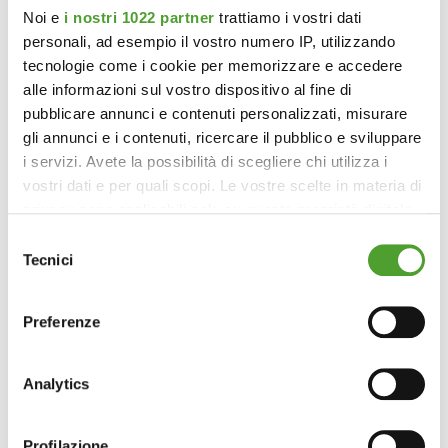
Noi e
i nostri 1022 partner
trattiamo i vostri dati
personali, ad esempio il vostro numero IP, utilizzando
tecnologie come i cookie per memorizzare e accedere
alle informazioni sul vostro dispositivo al fine di
pubblicare annunci e contenuti personalizzati, misurare
gli annunci e i contenuti, ricercare il pubblico e sviluppare
i servizi. Avete la possibilità di scegliere chi utilizza i
vostri dati e per quali scopi. Le vostre scelte in materia di
privacy sono applicabili solo su questa proprietà digitale
in cui avete effettuato le vostre scelte. È possibile
Selezione
modificare o revocare il proprio consenso in qualsiasi
Tecnici
del
momento dalla Dichiarazione sui cookie o facendo clic
consenso
sull'icona di attivazione della privacy.
Preferenze
Con il tuo consenso, vorremmo anche:
raccogliere informazioni sulla tua posizione
Analytics
geografica, con un'approssimazione di qualche
metro,
Profilazione