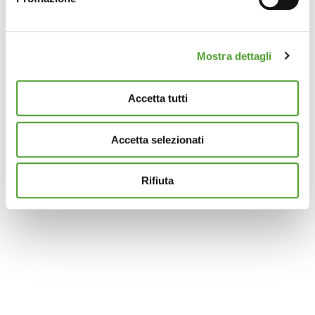
Identificare il tuo dispositivo, scansionandolo
attivamente alla ricerca di caratteristiche specifiche
(impronte digitali).
Mostra dettagli
Approfondisci come vengono elaborati i tuoi dati personali
e imposta le tue preferenze nella
sezione dettagli
. Puoi
modificare o ritirare il tuo consenso in qualsiasi momento
Accetta tutti
dalla Dichiarazione sui cookie.
Accetta selezionati
Questo sito utilizza cookie analytics e di profilazione di
terze parti per assicurarti la migliore esperienza di
navigazione possibile e inviarti pubblicità in linea con le
Rifiuta
tue preferenze. Se vuoi saperne di più sulla tipologia di
cookie utilizzati e su come è possibile modificare le
impostazioni
clicca qui
. Se desideri accettare l'utilizzo
dei cookies da parte di questo sito clicca su "Accetta
Tutti" o “Accetta selezionati” altrimenti clicca su "Rifiuta"
per rifiutare l’utilizzo dei cookie e mantenere le
impostazioni di default.