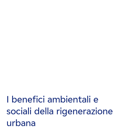
I benefici ambientali e
I benefici ambientali e
I benefici ambientali e
sociali della rigenerazione
sociali della rigenerazione
sociali della rigenerazione
urbana
urbana
urbana