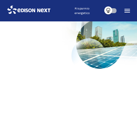
Risparmio
energetico