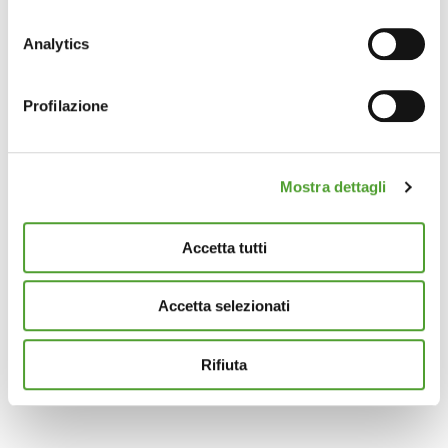
Con il tuo consenso, vorremmo anche:
raccogliere informazioni sulla tua posizione
Analytics
geografica, con un'approssimazione di qualche
metro,
Profilazione
Identificare il tuo dispositivo, scansionandolo
attivamente alla ricerca di caratteristiche specifiche
(impronte digitali).
Mostra dettagli
Approfondisci come vengono elaborati i tuoi dati personali
e imposta le tue preferenze nella
sezione dettagli
. Puoi
modificare o ritirare il tuo consenso in qualsiasi momento
Accetta tutti
dalla Dichiarazione sui cookie.
Accetta selezionati
Questo sito utilizza cookie analytics e di profilazione di
terze parti per assicurarti la migliore esperienza di
navigazione possibile e inviarti pubblicità in linea con le
Rifiuta
tue preferenze. Se vuoi saperne di più sulla tipologia di
cookie utilizzati e su come è possibile modificare le
impostazioni
clicca qui
. Se desideri accettare l'utilizzo