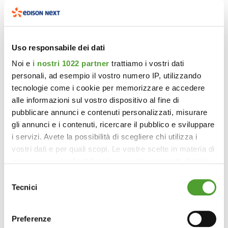
Uso responsabile dei dati
Noi e
i nostri 1022 partner
trattiamo i vostri dati
personali, ad esempio il vostro numero IP, utilizzando
tecnologie come i cookie per memorizzare e accedere
alle informazioni sul vostro dispositivo al fine di
pubblicare annunci e contenuti personalizzati, misurare
gli annunci e i contenuti, ricercare il pubblico e sviluppare
i servizi. Avete la possibilità di scegliere chi utilizza i
vostri dati e per quali scopi. Le vostre scelte in materia di
privacy sono applicabili solo su questa proprietà digitale
in cui avete effettuato le vostre scelte. È possibile
Selezione
modificare o revocare il proprio consenso in qualsiasi
Tecnici
del
momento dalla Dichiarazione sui cookie o facendo clic
consenso
sull'icona di attivazione della privacy.
Preferenze