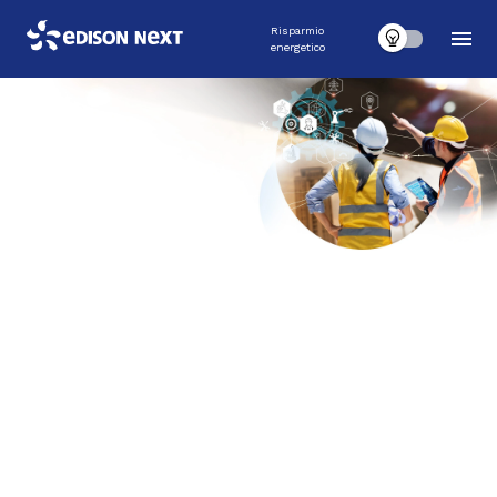
Risparmio
energetico