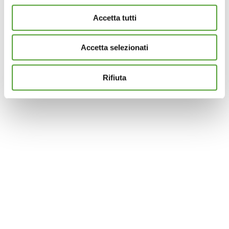
modificare o ritirare il tuo consenso in qualsiasi momento
Accetta tutti
dalla Dichiarazione sui cookie.
Accetta selezionati
Questo sito utilizza cookie analytics e di profilazione di
terze parti per assicurarti la migliore esperienza di
navigazione possibile e inviarti pubblicità in linea con le
Rifiuta
tue preferenze. Se vuoi saperne di più sulla tipologia di
cookie utilizzati e su come è possibile modificare le
impostazioni
clicca qui
. Se desideri accettare l'utilizzo
dei cookies da parte di questo sito clicca su "Accetta
Tutti" o “Accetta selezionati” altrimenti clicca su "Rifiuta"
per rifiutare l’utilizzo dei cookie e mantenere le
impostazioni di default.