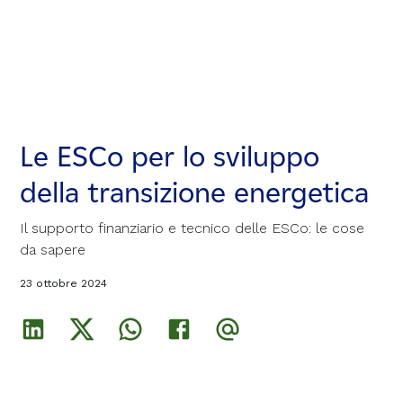
Le ESCo per lo sviluppo
Le ESCo per lo sviluppo
Le ESCo per lo sviluppo
della transizione energetica
della transizione energetica
della transizione energetica
Il supporto finanziario e tecnico delle ESCo: le cose
Il supporto finanziario e tecnico delle ESCo: le cose
Il supporto finanziario e tecnico delle ESCo: le cose
da sapere
da sapere
da sapere
23 ottobre 2024
23 ottobre 2024
23 ottobre 2024