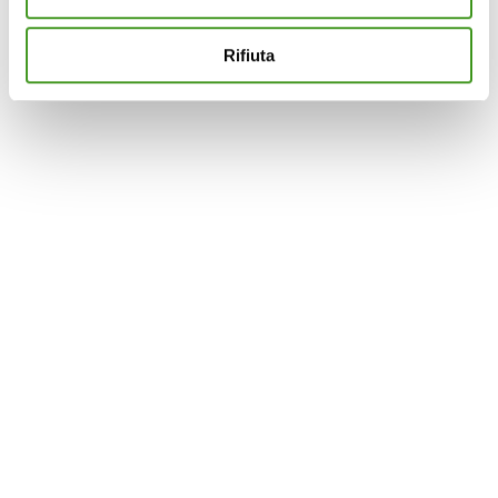
terze parti per assicurarti la migliore esperienza di
navigazione possibile e inviarti pubblicità in linea con le
Rifiuta
tue preferenze. Se vuoi saperne di più sulla tipologia di
cookie utilizzati e su come è possibile modificare le
impostazioni
clicca qui
. Se desideri accettare l'utilizzo
dei cookies da parte di questo sito clicca su "Accetta
Tutti" o “Accetta selezionati” altrimenti clicca su "Rifiuta"
per rifiutare l’utilizzo dei cookie e mantenere le
impostazioni di default.