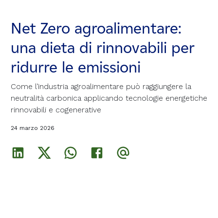
Net Zero agroalimentare:
Net Zero agroalimentare:
Net Zero agroalimentare:
una dieta di rinnovabili per
una dieta di rinnovabili per
una dieta di rinnovabili per
ridurre le emissioni
ridurre le emissioni
ridurre le emissioni
Come l’industria agroalimentare può raggiungere la
Come l’industria agroalimentare può raggiungere la
Come l’industria agroalimentare può raggiungere la
neutralità carbonica applicando tecnologie energetiche
neutralità carbonica applicando tecnologie energetiche
neutralità carbonica applicando tecnologie energetiche
rinnovabili e cogenerative
rinnovabili e cogenerative
rinnovabili e cogenerative
24 marzo 2026
24 marzo 2026
24 marzo 2026