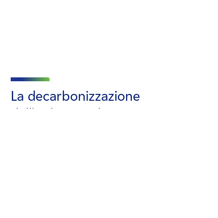
La decarbonizzazione
dell’industria alimentare come
fattore di competitività del
Made in Italy: lo scenario di
riferimento
Per affrontare la
crisi climatica
e rispettare
gli
obiettivi europei
di neutralità carbonica al 2050,
l’industria agroalimentare, compreso il comparto del