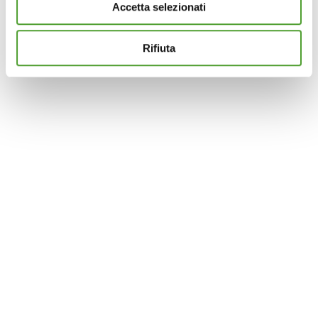
Accetta selezionati
Questo sito utilizza cookie analytics e di profilazione di
terze parti per assicurarti la migliore esperienza di
navigazione possibile e inviarti pubblicità in linea con le
Rifiuta
tue preferenze. Se vuoi saperne di più sulla tipologia di
cookie utilizzati e su come è possibile modificare le
impostazioni
clicca qui
. Se desideri accettare l'utilizzo
dei cookies da parte di questo sito clicca su "Accetta
Tutti" o “Accetta selezionati” altrimenti clicca su "Rifiuta"
per rifiutare l’utilizzo dei cookie e mantenere le
impostazioni di default.