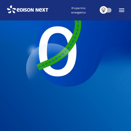
Risparmio
energetico