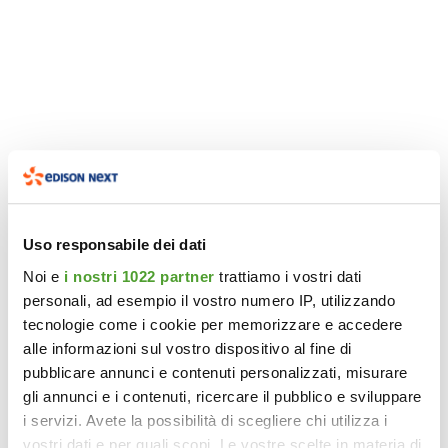
23 maggio 2024
23 maggio 2024
23 maggio 2024
Uso responsabile dei dati
Noi e
i nostri 1022 partner
trattiamo i vostri dati
personali, ad esempio il vostro numero IP, utilizzando
tecnologie come i cookie per memorizzare e accedere
alle informazioni sul vostro dispositivo al fine di
pubblicare annunci e contenuti personalizzati, misurare
gli annunci e i contenuti, ricercare il pubblico e sviluppare
i servizi. Avete la possibilità di scegliere chi utilizza i
vostri dati e per quali scopi. Le vostre scelte in materia di