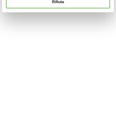
Rifiuta
tue preferenze. Se vuoi saperne di più sulla tipologia di
cookie utilizzati e su come è possibile modificare le
impostazioni
clicca qui
. Se desideri accettare l'utilizzo
dei cookies da parte di questo sito clicca su "Accetta
Tutti" o “Accetta selezionati” altrimenti clicca su "Rifiuta"
per rifiutare l’utilizzo dei cookie e mantenere le
impostazioni di default.