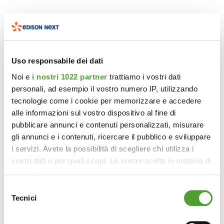
Uso responsabile dei dati
Noi e
i nostri 1022 partner
trattiamo i vostri dati
personali, ad esempio il vostro numero IP, utilizzando
tecnologie come i cookie per memorizzare e accedere
alle informazioni sul vostro dispositivo al fine di
pubblicare annunci e contenuti personalizzati, misurare
gli annunci e i contenuti, ricercare il pubblico e sviluppare
i servizi. Avete la possibilità di scegliere chi utilizza i
vostri dati e per quali scopi. Le vostre scelte in materia di
privacy sono applicabili solo su questa proprietà digitale
in cui avete effettuato le vostre scelte. È possibile
Selezione
modificare o revocare il proprio consenso in qualsiasi
Tecnici
del
momento dalla Dichiarazione sui cookie o facendo clic
consenso
sull'icona di attivazione della privacy.