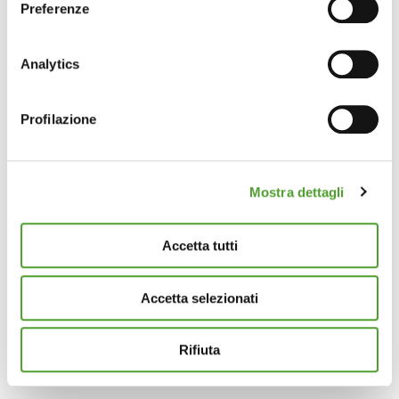
Preferenze
Con il tuo consenso, vorremmo anche:
raccogliere informazioni sulla tua posizione
Analytics
geografica, con un'approssimazione di qualche
metro,
Profilazione
Identificare il tuo dispositivo, scansionandolo
attivamente alla ricerca di caratteristiche specifiche
(impronte digitali).
Mostra dettagli
Approfondisci come vengono elaborati i tuoi dati personali
e imposta le tue preferenze nella
sezione dettagli
. Puoi
modificare o ritirare il tuo consenso in qualsiasi momento
Accetta tutti
dalla Dichiarazione sui cookie.
Accetta selezionati
Questo sito utilizza cookie analytics e di profilazione di
terze parti per assicurarti la migliore esperienza di
navigazione possibile e inviarti pubblicità in linea con le
Rifiuta
tue preferenze. Se vuoi saperne di più sulla tipologia di
cookie utilizzati e su come è possibile modificare le