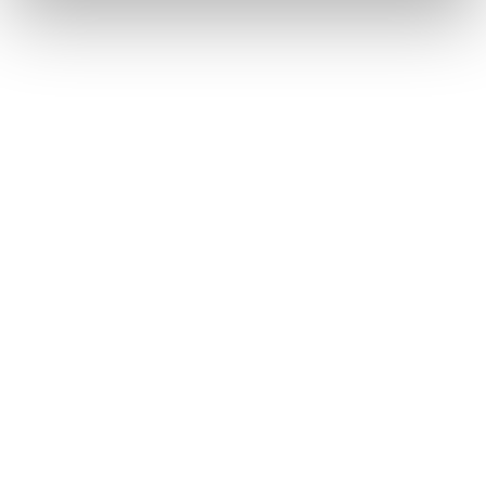
impostazioni
clicca qui
. Se desideri accettare l'utilizzo
dei cookies da parte di questo sito clicca su "Accetta
Tutti" o “Accetta selezionati” altrimenti clicca su "Rifiuta"
per rifiutare l’utilizzo dei cookie e mantenere le
impostazioni di default.