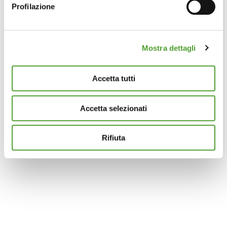
Profilazione
Identificare il tuo dispositivo, scansionandolo
attivamente alla ricerca di caratteristiche specifiche
(impronte digitali).
Mostra dettagli
Approfondisci come vengono elaborati i tuoi dati personali
e imposta le tue preferenze nella
sezione dettagli
. Puoi
modificare o ritirare il tuo consenso in qualsiasi momento
Accetta tutti
dalla Dichiarazione sui cookie.
Accetta selezionati
Questo sito utilizza cookie analytics e di profilazione di
terze parti per assicurarti la migliore esperienza di
navigazione possibile e inviarti pubblicità in linea con le
Rifiuta
tue preferenze. Se vuoi saperne di più sulla tipologia di
cookie utilizzati e su come è possibile modificare le
impostazioni
clicca qui
. Se desideri accettare l'utilizzo
dei cookies da parte di questo sito clicca su "Accetta
Tutti" o “Accetta selezionati” altrimenti clicca su "Rifiuta"
per rifiutare l’utilizzo dei cookie e mantenere le
impostazioni di default.