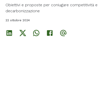
Obiettivi e proposte per coniugare competitività e
Obiettivi e proposte per coniugare competitività e
Obiettivi e proposte per coniugare competitività e
decarbonizzazione
decarbonizzazione
decarbonizzazione
22 ottobre 2024
22 ottobre 2024
22 ottobre 2024