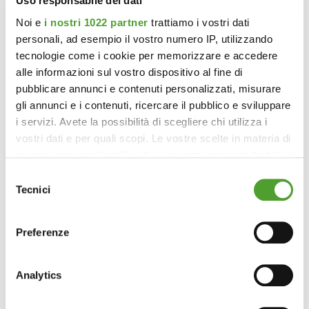
Uso responsabile dei dati
Noi e
i nostri 1022 partner
trattiamo i vostri dati
personali, ad esempio il vostro numero IP, utilizzando
tecnologie come i cookie per memorizzare e accedere
alle informazioni sul vostro dispositivo al fine di
pubblicare annunci e contenuti personalizzati, misurare
gli annunci e i contenuti, ricercare il pubblico e sviluppare
i servizi. Avete la possibilità di scegliere chi utilizza i
vostri dati e per quali scopi. Le vostre scelte in materia di
privacy sono applicabili solo su questa proprietà digitale
in cui avete effettuato le vostre scelte. È possibile
Selezione
modificare o revocare il proprio consenso in qualsiasi
Tecnici
del
momento dalla Dichiarazione sui cookie o facendo clic
consenso
sull'icona di attivazione della privacy.
Preferenze
Con il tuo consenso, vorremmo anche:
raccogliere informazioni sulla tua posizione
Analytics
geografica, con un'approssimazione di qualche
metro,