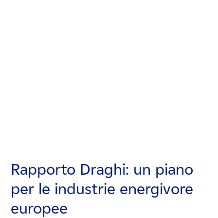
Rapporto Draghi: un piano
Rapporto Draghi: un piano
Rapporto Draghi: un piano
per le industrie energivore
per le industrie energivore
per le industrie energivore
europee
europee
europee