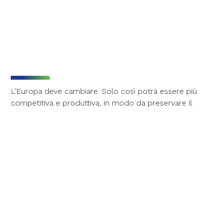
L’Europa deve cambiare. Solo così potrà essere più
competitiva e produttiva, in modo da preservare il
tessuto industriale e riuscire a finanziare il proprio
modello sociale. Lo ha messo nero su bianco Mario
Draghi nel suo rapporto “
The future of European
competitiveness
” commissionatogli dalla presidente
della Commissione UE, Ursula Von Der Leyen.
L’Europa per crescere deve
cambiare