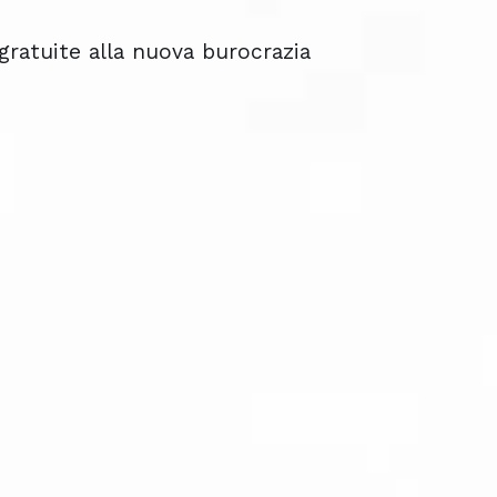
gratuite alla nuova burocrazia
gratuite alla nuova burocrazia
gratuite alla nuova burocrazia