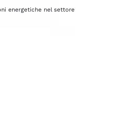
ni energetiche nel settore
ni energetiche nel settore
ni energetiche nel settore