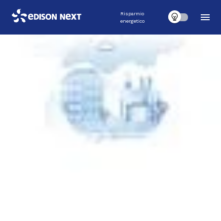
Risparmio
energetico