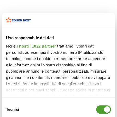
Uso responsabile dei dati
Noi e
i nostri 1022 partner
trattiamo i vostri dati
personali, ad esempio il vostro numero IP, utilizzando
tecnologie come i cookie per memorizzare e accedere
alle informazioni sul vostro dispositivo al fine di
pubblicare annunci e contenuti personalizzati, misurare
gli annunci e i contenuti, ricercare il pubblico e sviluppare
i servizi. Avete la possibilità di scegliere chi utilizza i
vostri dati e per quali scopi. Le vostre scelte in materia di
privacy sono applicabili solo su questa proprietà digitale
in cui avete effettuato le vostre scelte. È possibile
Selezione
modificare o revocare il proprio consenso in qualsiasi
Tecnici
del
momento dalla Dichiarazione sui cookie o facendo clic
consenso