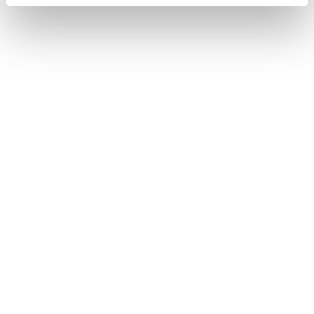
cookie utilizzati e su come è possibile modificare le
impostazioni
clicca qui
. Se desideri accettare l'utilizzo
dei cookies da parte di questo sito clicca su "Accetta
Tutti" o “Accetta selezionati” altrimenti clicca su "Rifiuta"
per rifiutare l’utilizzo dei cookie e mantenere le
impostazioni di default.