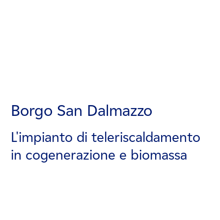
Borgo San Dalmazzo
Borgo San Dalmazzo
Borgo San Dalmazzo
L'impianto di teleriscaldamento
L'impianto di teleriscaldamento
L'impianto di teleriscaldamento
in cogenerazione e biomassa
in cogenerazione e biomassa
in cogenerazione e biomassa