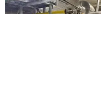
L’impianto di teleriscaldamento di Borgo San
Dalmazzo, in provincia di Cuneo, attualmente in
fase di
sviluppo
, sarà alimentato in parte da una
centrale
cogenerativa
a gas naturale e in parte da una
caldaia a