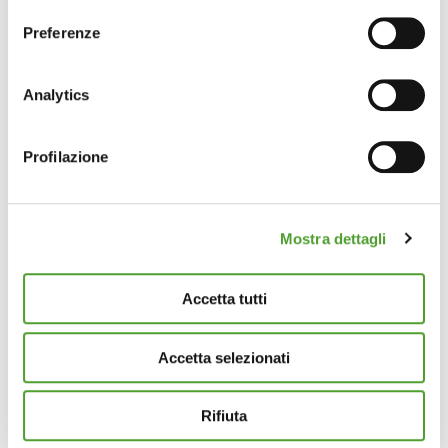
sull'icona di attivazione della privacy.
Preferenze
Con il tuo consenso, vorremmo anche:
raccogliere informazioni sulla tua posizione
Analytics
geografica, con un'approssimazione di qualche
metro,
Profilazione
Identificare il tuo dispositivo, scansionandolo
attivamente alla ricerca di caratteristiche specifiche
(impronte digitali).
Mostra dettagli
Approfondisci come vengono elaborati i tuoi dati personali
e imposta le tue preferenze nella
sezione dettagli
. Puoi
modificare o ritirare il tuo consenso in qualsiasi momento
Accetta tutti
dalla Dichiarazione sui cookie.
Accetta selezionati
Questo sito utilizza cookie analytics e di profilazione di
terze parti per assicurarti la migliore esperienza di
navigazione possibile e inviarti pubblicità in linea con le
Rifiuta
tue preferenze. Se vuoi saperne di più sulla tipologia di