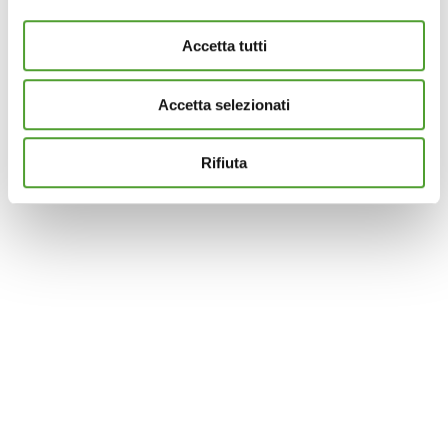
e imposta le tue preferenze nella
sezione dettagli
. Puoi
modificare o ritirare il tuo consenso in qualsiasi momento
Accetta tutti
dalla Dichiarazione sui cookie.
Accetta selezionati
Questo sito utilizza cookie analytics e di profilazione di
terze parti per assicurarti la migliore esperienza di
navigazione possibile e inviarti pubblicità in linea con le
Rifiuta
tue preferenze. Se vuoi saperne di più sulla tipologia di
cookie utilizzati e su come è possibile modificare le
impostazioni
clicca qui
. Se desideri accettare l'utilizzo
dei cookies da parte di questo sito clicca su "Accetta
Tutti" o “Accetta selezionati” altrimenti clicca su "Rifiuta"
per rifiutare l’utilizzo dei cookie e mantenere le
impostazioni di default.