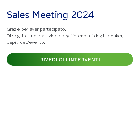
Sales Meeting 2024
Sales Meeting 2024
Sales Meeting 2024
Grazie per aver partecipato.
Grazie per aver partecipato.
Grazie per aver partecipato.
Di seguito troverai i video degli interventi degli speaker,
Di seguito troverai i video degli interventi degli speaker,
Di seguito troverai i video degli interventi degli speaker,
ospiti dell'evento.
ospiti dell'evento.
ospiti dell'evento.
RIVEDI GLI INTERVENTI
RIVEDI GLI INTERVENTI
RIVEDI GLI INTERVENTI