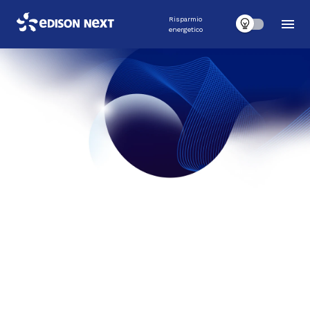
Risparmio
energetico