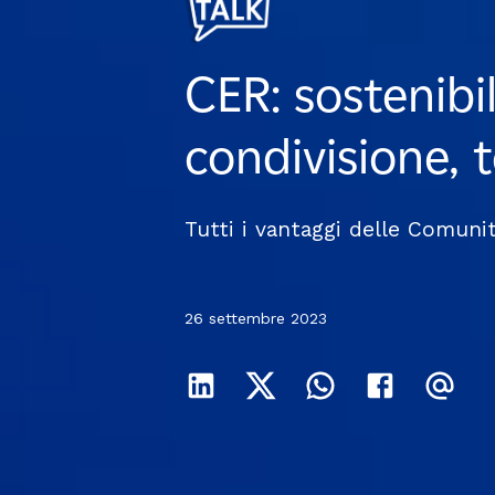
CER: sostenibil
CER: sostenibil
CER: sostenibil
condivisione, t
condivisione, t
condivisione, t
Tutti i vantaggi delle Comuni
Tutti i vantaggi delle Comuni
Tutti i vantaggi delle Comuni
26 settembre 2023
26 settembre 2023
26 settembre 2023