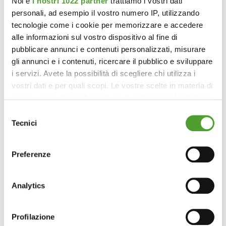
Noi e
i nostri 1022 partner
trattiamo i vostri dati
personali, ad esempio il vostro numero IP, utilizzando
tecnologie come i cookie per memorizzare e accedere
alle informazioni sul vostro dispositivo al fine di
pubblicare annunci e contenuti personalizzati, misurare
gli annunci e i contenuti, ricercare il pubblico e sviluppare
i servizi. Avete la possibilità di scegliere chi utilizza i
vostri dati e per quali scopi. Le vostre scelte in materia di
privacy sono applicabili solo su questa proprietà digitale
in cui avete effettuato le vostre scelte. È possibile
Selezione
modificare o revocare il proprio consenso in qualsiasi
Tecnici
del
momento dalla Dichiarazione sui cookie o facendo clic
consenso
sull'icona di attivazione della privacy.
Preferenze
Con il tuo consenso, vorremmo anche:
raccogliere informazioni sulla tua posizione
Analytics
geografica, con un'approssimazione di qualche
metro,
Profilazione
Identificare il tuo dispositivo, scansionandolo