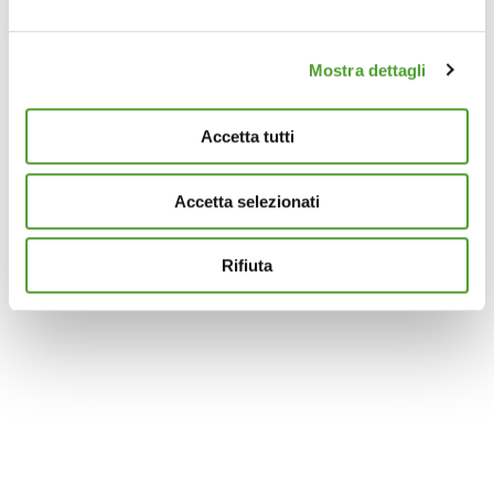
attivamente alla ricerca di caratteristiche specifiche
(impronte digitali).
Mostra dettagli
Approfondisci come vengono elaborati i tuoi dati personali
e imposta le tue preferenze nella
sezione dettagli
. Puoi
modificare o ritirare il tuo consenso in qualsiasi momento
Accetta tutti
dalla Dichiarazione sui cookie.
Accetta selezionati
Questo sito utilizza cookie analytics e di profilazione di
terze parti per assicurarti la migliore esperienza di
navigazione possibile e inviarti pubblicità in linea con le
Rifiuta
tue preferenze. Se vuoi saperne di più sulla tipologia di
cookie utilizzati e su come è possibile modificare le
impostazioni
clicca qui
. Se desideri accettare l'utilizzo
dei cookies da parte di questo sito clicca su "Accetta
Tutti" o “Accetta selezionati” altrimenti clicca su "Rifiuta"
per rifiutare l’utilizzo dei cookie e mantenere le
impostazioni di default.