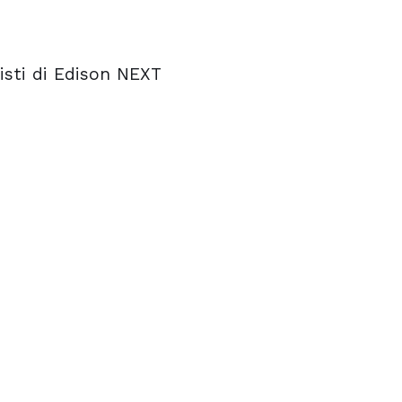
isti di Edison NEXT
isti di Edison NEXT
isti di Edison NEXT