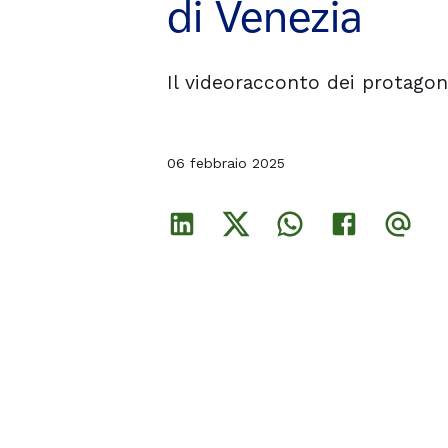
di Venezia
di Venezia
di Venezia
Il videoracconto dei protagon
Il videoracconto dei protagon
Il videoracconto dei protagon
06 febbraio 2025
06 febbraio 2025
06 febbraio 2025