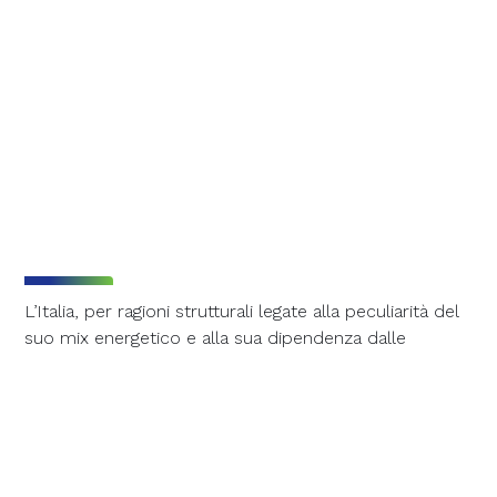
L’Italia, per ragioni strutturali legate alla peculiarità del
suo mix energetico e alla sua dipendenza dalle
importazioni di materie prime dall’estero, è
storicamente caratterizzata da prezzi più alti
dell’energia rispetto ad altri Paesi del Vecchio
Continente.
Questa situazione di caro energia si è particolarmente