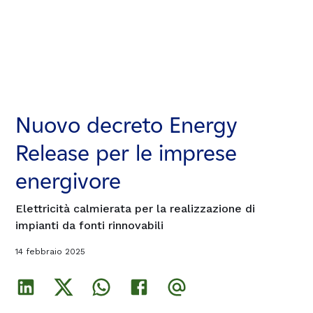
Nuovo decreto Energy
Nuovo decreto Energy
Nuovo decreto Energy
Release per le imprese
Release per le imprese
Release per le imprese
energivore
energivore
energivore
Elettricità calmierata per la realizzazione di
Elettricità calmierata per la realizzazione di
Elettricità calmierata per la realizzazione di
impianti da fonti rinnovabili
impianti da fonti rinnovabili
impianti da fonti rinnovabili
14 febbraio 2025
14 febbraio 2025
14 febbraio 2025