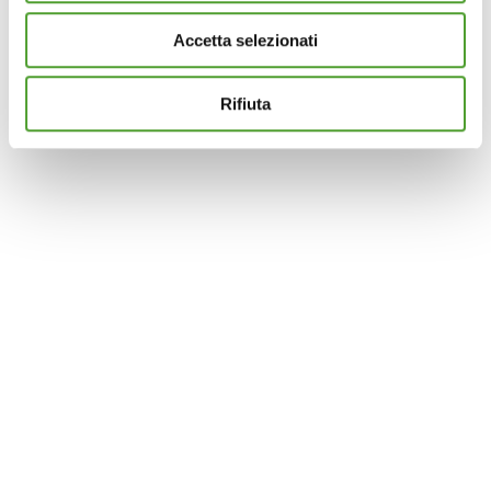
Accetta selezionati
Questo sito utilizza cookie analytics e di profilazione di
terze parti per assicurarti la migliore esperienza di
navigazione possibile e inviarti pubblicità in linea con le
Rifiuta
tue preferenze. Se vuoi saperne di più sulla tipologia di
cookie utilizzati e su come è possibile modificare le
impostazioni
clicca qui
. Se desideri accettare l'utilizzo
dei cookies da parte di questo sito clicca su "Accetta
Tutti" o “Accetta selezionati” altrimenti clicca su "Rifiuta"
per rifiutare l’utilizzo dei cookie e mantenere le
impostazioni di default.