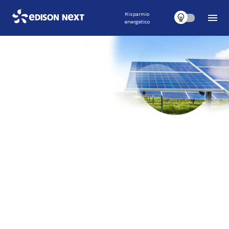
Risparmio
energetico