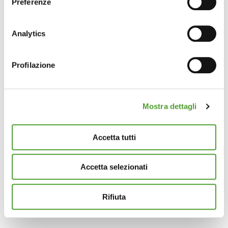
Preferenze
Con il tuo consenso, vorremmo anche:
raccogliere informazioni sulla tua posizione
Analytics
geografica, con un'approssimazione di qualche
metro,
Profilazione
Identificare il tuo dispositivo, scansionandolo
attivamente alla ricerca di caratteristiche specifiche
(impronte digitali).
Mostra dettagli
Approfondisci come vengono elaborati i tuoi dati personali
e imposta le tue preferenze nella
sezione dettagli
. Puoi
modificare o ritirare il tuo consenso in qualsiasi momento
Accetta tutti
dalla Dichiarazione sui cookie.
Accetta selezionati
Questo sito utilizza cookie analytics e di profilazione di
terze parti per assicurarti la migliore esperienza di
navigazione possibile e inviarti pubblicità in linea con le
Rifiuta
tue preferenze. Se vuoi saperne di più sulla tipologia di
cookie utilizzati e su come è possibile modificare le