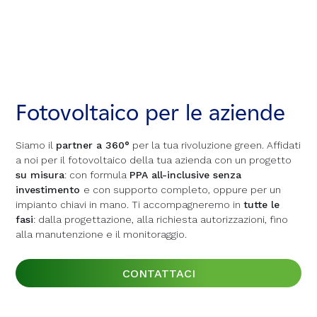
Fotovoltaico per le aziende
Fotovoltaico per le aziende
Fotovoltaico per le aziende
Siamo il
Siamo il
Siamo il
partner a 360°
partner a 360°
partner a 360°
per la tua rivoluzione green. Affidati
per la tua rivoluzione green. Affidati
per la tua rivoluzione green. Affidati
a noi per il fotovoltaico della tua azienda con un progetto
a noi per il fotovoltaico della tua azienda con un progetto
a noi per il fotovoltaico della tua azienda con un progetto
su misura
su misura
su misura
: con formula
: con formula
: con formula
PPA all-inclusive senza
PPA all-inclusive senza
PPA all-inclusive senza
investimento
investimento
investimento
e con supporto completo, oppure per un
e con supporto completo, oppure per un
e con supporto completo, oppure per un
impianto chiavi in mano. Ti accompagneremo in
impianto chiavi in mano. Ti accompagneremo in
impianto chiavi in mano. Ti accompagneremo in
tutte le
tutte le
tutte le
fasi
fasi
fasi
: dalla progettazione, alla richiesta autorizzazioni, fino
: dalla progettazione, alla richiesta autorizzazioni, fino
: dalla progettazione, alla richiesta autorizzazioni, fino
alla manutenzione e il monitoraggio.
alla manutenzione e il monitoraggio.
alla manutenzione e il monitoraggio.
CONTATTACI
CONTATTACI
CONTATTACI