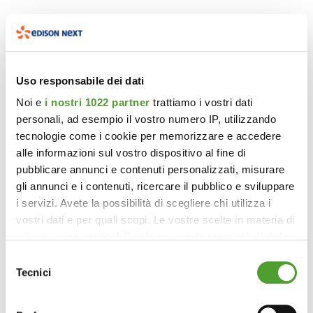
Uso responsabile dei dati
Noi e
i nostri 1022 partner
trattiamo i vostri dati
personali, ad esempio il vostro numero IP, utilizzando
tecnologie come i cookie per memorizzare e accedere
alle informazioni sul vostro dispositivo al fine di
pubblicare annunci e contenuti personalizzati, misurare
gli annunci e i contenuti, ricercare il pubblico e sviluppare
i servizi. Avete la possibilità di scegliere chi utilizza i
vostri dati e per quali scopi. Le vostre scelte in materia di
privacy sono applicabili solo su questa proprietà digitale
in cui avete effettuato le vostre scelte. È possibile
Selezione
modificare o revocare il proprio consenso in qualsiasi
Tecnici
del
momento dalla Dichiarazione sui cookie o facendo clic
consenso
sull'icona di attivazione della privacy.