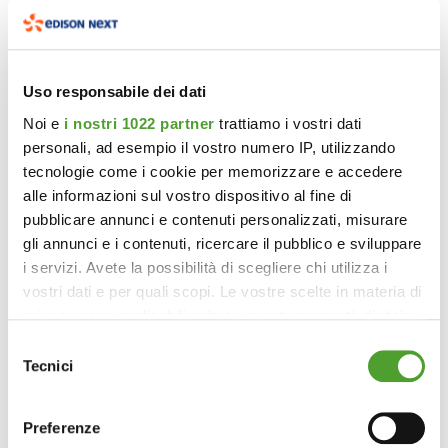
Uso responsabile dei dati
Noi e
i nostri 1022 partner
trattiamo i vostri dati
personali, ad esempio il vostro numero IP, utilizzando
tecnologie come i cookie per memorizzare e accedere
alle informazioni sul vostro dispositivo al fine di
pubblicare annunci e contenuti personalizzati, misurare
gli annunci e i contenuti, ricercare il pubblico e sviluppare
i servizi. Avete la possibilità di scegliere chi utilizza i
vostri dati e per quali scopi. Le vostre scelte in materia di
privacy sono applicabili solo su questa proprietà digitale
in cui avete effettuato le vostre scelte. È possibile
Selezione
modificare o revocare il proprio consenso in qualsiasi
Tecnici
del
momento dalla Dichiarazione sui cookie o facendo clic
consenso
sull'icona di attivazione della privacy.
Preferenze