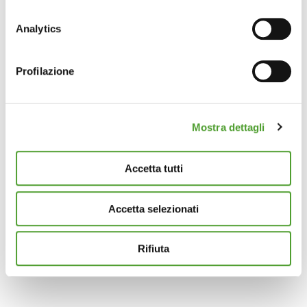
Con il tuo consenso, vorremmo anche:
raccogliere informazioni sulla tua posizione
Analytics
geografica, con un'approssimazione di qualche
metro,
Profilazione
Identificare il tuo dispositivo, scansionandolo
attivamente alla ricerca di caratteristiche specifiche
(impronte digitali).
Mostra dettagli
Approfondisci come vengono elaborati i tuoi dati personali
e imposta le tue preferenze nella
sezione dettagli
. Puoi
modificare o ritirare il tuo consenso in qualsiasi momento
Accetta tutti
dalla Dichiarazione sui cookie.
Accetta selezionati
Questo sito utilizza cookie analytics e di profilazione di
terze parti per assicurarti la migliore esperienza di
navigazione possibile e inviarti pubblicità in linea con le
Rifiuta
tue preferenze. Se vuoi saperne di più sulla tipologia di
cookie utilizzati e su come è possibile modificare le
impostazioni
clicca qui
. Se desideri accettare l'utilizzo