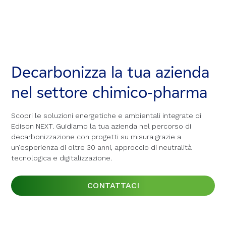
Decarbonizza la tua azienda
Decarbonizza la tua azienda
Decarbonizza la tua azienda
nel settore chimico-pharma
nel settore chimico-pharma
nel settore chimico-pharma
Scopri le soluzioni energetiche e ambientali integrate di
Scopri le soluzioni energetiche e ambientali integrate di
Scopri le soluzioni energetiche e ambientali integrate di
Edison NEXT. Guidiamo la tua azienda nel percorso di
Edison NEXT. Guidiamo la tua azienda nel percorso di
Edison NEXT. Guidiamo la tua azienda nel percorso di
decarbonizzazione con progetti su misura grazie a
decarbonizzazione con progetti su misura grazie a
decarbonizzazione con progetti su misura grazie a
un’esperienza di oltre 30 anni, approccio di neutralità
un’esperienza di oltre 30 anni, approccio di neutralità
un’esperienza di oltre 30 anni, approccio di neutralità
tecnologica e digitalizzazione.
tecnologica e digitalizzazione.
tecnologica e digitalizzazione.
CONTATTACI
CONTATTACI
CONTATTACI