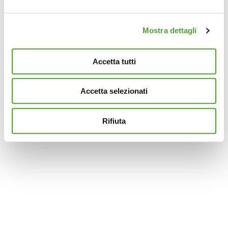
attivamente alla ricerca di caratteristiche specifiche
(impronte digitali).
Mostra dettagli
Approfondisci come vengono elaborati i tuoi dati personali
e imposta le tue preferenze nella
sezione dettagli
. Puoi
modificare o ritirare il tuo consenso in qualsiasi momento
Accetta tutti
dalla Dichiarazione sui cookie.
Accetta selezionati
Questo sito utilizza cookie analytics e di profilazione di
terze parti per assicurarti la migliore esperienza di
navigazione possibile e inviarti pubblicità in linea con le
Rifiuta
tue preferenze. Se vuoi saperne di più sulla tipologia di
cookie utilizzati e su come è possibile modificare le
impostazioni
clicca qui
. Se desideri accettare l'utilizzo
dei cookies da parte di questo sito clicca su "Accetta
Tutti" o “Accetta selezionati” altrimenti clicca su "Rifiuta"
per rifiutare l’utilizzo dei cookie e mantenere le
impostazioni di default.