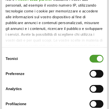
personali, ad esempio il vostro numero IP, utilizzando
tecnologie come i cookie per memorizzare e accedere
alle informazioni sul vostro dispositivo al fine di
pubblicare annunci e contenuti personalizzati, misurare
gli annunci e i contenuti, ricercare il pubblico e sviluppare
i servizi. Avete la possibilità di scegliere chi utilizza i
vostri dati e per quali scopi. Le vostre scelte in materia di
privacy sono applicabili solo su questa proprietà digitale
in cui avete effettuato le vostre scelte. È possibile
Selezione
modificare o revocare il proprio consenso in qualsiasi
Tecnici
del
momento dalla Dichiarazione sui cookie o facendo clic
consenso
sull'icona di attivazione della privacy.
Preferenze
Con il tuo consenso, vorremmo anche:
raccogliere informazioni sulla tua posizione
Analytics
geografica, con un'approssimazione di qualche
metro,
Profilazione
Identificare il tuo dispositivo, scansionandolo