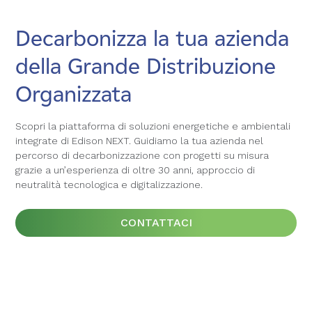
Decarbonizza la tua azienda
Decarbonizza la tua azienda
Decarbonizza la tua azienda
della Grande Distribuzione
della Grande Distribuzione
della Grande Distribuzione
Organizzata
Organizzata
Organizzata
Scopri la piattaforma di soluzioni energetiche e ambientali
Scopri la piattaforma di soluzioni energetiche e ambientali
Scopri la piattaforma di soluzioni energetiche e ambientali
integrate di Edison NEXT. Guidiamo la tua azienda nel
integrate di Edison NEXT. Guidiamo la tua azienda nel
integrate di Edison NEXT. Guidiamo la tua azienda nel
percorso di decarbonizzazione con progetti su misura
percorso di decarbonizzazione con progetti su misura
percorso di decarbonizzazione con progetti su misura
grazie a un’esperienza di oltre 30 anni, approccio di
grazie a un’esperienza di oltre 30 anni, approccio di
grazie a un’esperienza di oltre 30 anni, approccio di
neutralità tecnologica e digitalizzazione.
neutralità tecnologica e digitalizzazione.
neutralità tecnologica e digitalizzazione.
CONTATTACI
CONTATTACI
CONTATTACI