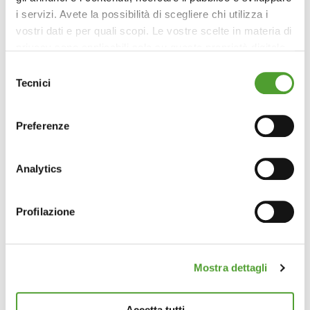
i servizi. Avete la possibilità di scegliere chi utilizza i
vostri dati e per quali scopi. Le vostre scelte in materia di
privacy sono applicabili solo su questa proprietà digitale
in cui avete effettuato le vostre scelte. È possibile
Selezione
modificare o revocare il proprio consenso in qualsiasi
Tecnici
del
momento dalla Dichiarazione sui cookie o facendo clic
consenso
sull'icona di attivazione della privacy.
Preferenze
Con il tuo consenso, vorremmo anche:
raccogliere informazioni sulla tua posizione
Analytics
geografica, con un'approssimazione di qualche
metro,
Profilazione
Identificare il tuo dispositivo, scansionandolo
attivamente alla ricerca di caratteristiche specifiche
(impronte digitali).
Mostra dettagli
Approfondisci come vengono elaborati i tuoi dati personali
e imposta le tue preferenze nella
sezione dettagli
. Puoi
modificare o ritirare il tuo consenso in qualsiasi momento
Accetta tutti