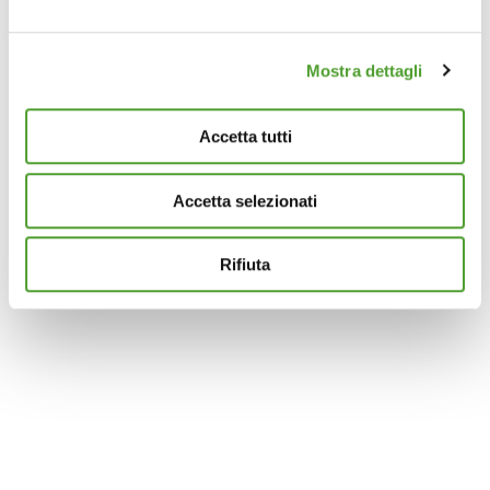
attivamente alla ricerca di caratteristiche specifiche
(impronte digitali).
Mostra dettagli
Approfondisci come vengono elaborati i tuoi dati personali
e imposta le tue preferenze nella
sezione dettagli
. Puoi
modificare o ritirare il tuo consenso in qualsiasi momento
Accetta tutti
dalla Dichiarazione sui cookie.
Accetta selezionati
Questo sito utilizza cookie analytics e di profilazione di
terze parti per assicurarti la migliore esperienza di
navigazione possibile e inviarti pubblicità in linea con le
Rifiuta
tue preferenze. Se vuoi saperne di più sulla tipologia di
cookie utilizzati e su come è possibile modificare le
impostazioni
clicca qui
. Se desideri accettare l'utilizzo
dei cookies da parte di questo sito clicca su "Accetta
Tutti" o “Accetta selezionati” altrimenti clicca su "Rifiuta"
per rifiutare l’utilizzo dei cookie e mantenere le
impostazioni di default.