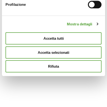
metro,
Profilazione
Identificare il tuo dispositivo, scansionandolo
attivamente alla ricerca di caratteristiche specifiche
(impronte digitali).
Mostra dettagli
Approfondisci come vengono elaborati i tuoi dati personali
e imposta le tue preferenze nella
sezione dettagli
. Puoi
modificare o ritirare il tuo consenso in qualsiasi momento
Accetta tutti
dalla Dichiarazione sui cookie.
Accetta selezionati
Questo sito utilizza cookie analytics e di profilazione di
terze parti per assicurarti la migliore esperienza di
navigazione possibile e inviarti pubblicità in linea con le
Rifiuta
tue preferenze. Se vuoi saperne di più sulla tipologia di
cookie utilizzati e su come è possibile modificare le
impostazioni
clicca qui
. Se desideri accettare l'utilizzo
dei cookies da parte di questo sito clicca su "Accetta
Tutti" o “Accetta selezionati” altrimenti clicca su "Rifiuta"
per rifiutare l’utilizzo dei cookie e mantenere le
impostazioni di default.