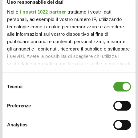
Uso responsabile dei dati
Noi e
i nostri 1022 partner
trattiamo i vostri dati
personali, ad esempio il vostro numero IP, utilizzando
tecnologie come i cookie per memorizzare e accedere
alle informazioni sul vostro dispositivo al fine di
pubblicare annunci e contenuti personalizzati, misurare
gli annunci e i contenuti, ricercare il pubblico e sviluppare
i servizi. Avete la possibilità di scegliere chi utilizza i
vostri dati e per quali scopi. Le vostre scelte in materia di
privacy sono applicabili solo su questa proprietà digitale
in cui avete effettuato le vostre scelte. È possibile
Selezione
modificare o revocare il proprio consenso in qualsiasi
Tecnici
del
momento dalla Dichiarazione sui cookie o facendo clic
consenso
sull'icona di attivazione della privacy.
Preferenze
Con il tuo consenso, vorremmo anche:
raccogliere informazioni sulla tua posizione
Analytics
geografica, con un'approssimazione di qualche