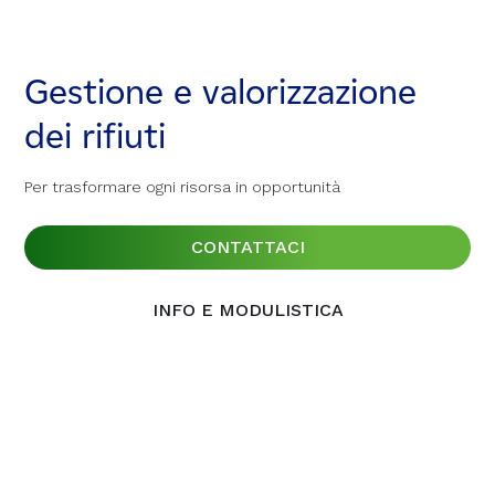
Gestione e valorizzazione
Gestione e valorizzazione
Gestione e valorizzazione
dei rifiuti
dei rifiuti
dei rifiuti
Per trasformare ogni risorsa in opportunità
Per trasformare ogni risorsa in opportunità
Per trasformare ogni risorsa in opportunità
CONTATTACI
CONTATTACI
CONTATTACI
INFO E MODULISTICA
INFO E MODULISTICA
INFO E MODULISTICA