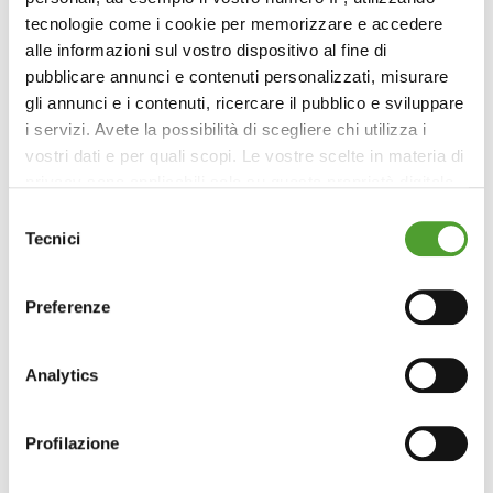
tecnologie come i cookie per memorizzare e accedere
alle informazioni sul vostro dispositivo al fine di
pubblicare annunci e contenuti personalizzati, misurare
gli annunci e i contenuti, ricercare il pubblico e sviluppare
i servizi. Avete la possibilità di scegliere chi utilizza i
vostri dati e per quali scopi. Le vostre scelte in materia di
privacy sono applicabili solo su questa proprietà digitale
in cui avete effettuato le vostre scelte. È possibile
Selezione
modificare o revocare il proprio consenso in qualsiasi
Tecnici
del
momento dalla Dichiarazione sui cookie o facendo clic
consenso
sull'icona di attivazione della privacy.
Preferenze
Con il tuo consenso, vorremmo anche:
raccogliere informazioni sulla tua posizione
Analytics
geografica, con un'approssimazione di qualche
metro,
Profilazione
Identificare il tuo dispositivo, scansionandolo
attivamente alla ricerca di caratteristiche specifiche