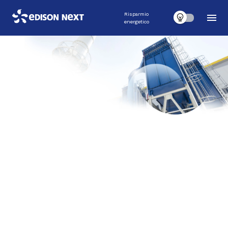
Risparmio
energetico