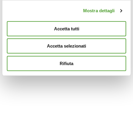
(impronte digitali).
Mostra dettagli
Approfondisci come vengono elaborati i tuoi dati personali
e imposta le tue preferenze nella
sezione dettagli
. Puoi
modificare o ritirare il tuo consenso in qualsiasi momento
Accetta tutti
dalla Dichiarazione sui cookie.
Accetta selezionati
Questo sito utilizza cookie analytics e di profilazione di
terze parti per assicurarti la migliore esperienza di
navigazione possibile e inviarti pubblicità in linea con le
Rifiuta
tue preferenze. Se vuoi saperne di più sulla tipologia di
cookie utilizzati e su come è possibile modificare le
impostazioni
clicca qui
. Se desideri accettare l'utilizzo
dei cookies da parte di questo sito clicca su "Accetta
Tutti" o “Accetta selezionati” altrimenti clicca su "Rifiuta"
per rifiutare l’utilizzo dei cookie e mantenere le
impostazioni di default.