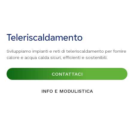
Teleriscaldamento
Teleriscaldamento
Teleriscaldamento
Sviluppiamo impianti e reti di teleriscaldamento per fornire
Sviluppiamo impianti e reti di teleriscaldamento per fornire
Sviluppiamo impianti e reti di teleriscaldamento per fornire
calore e acqua calda sicuri, efficienti e sostenibili.
calore e acqua calda sicuri, efficienti e sostenibili.
calore e acqua calda sicuri, efficienti e sostenibili.
CONTATTACI
CONTATTACI
CONTATTACI
INFO E MODULISTICA
INFO E MODULISTICA
INFO E MODULISTICA