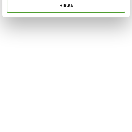
navigazione possibile e inviarti pubblicità in linea con le
Rifiuta
tue preferenze. Se vuoi saperne di più sulla tipologia di
cookie utilizzati e su come è possibile modificare le
impostazioni
clicca qui
. Se desideri accettare l'utilizzo
dei cookies da parte di questo sito clicca su "Accetta
Tutti" o “Accetta selezionati” altrimenti clicca su "Rifiuta"
per rifiutare l’utilizzo dei cookie e mantenere le
impostazioni di default.