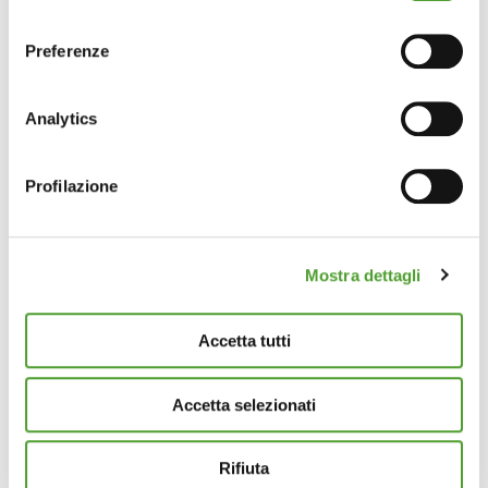
momento dalla Dichiarazione sui cookie o facendo clic
consenso
sull'icona di attivazione della privacy.
Preferenze
Con il tuo consenso, vorremmo anche:
raccogliere informazioni sulla tua posizione
Analytics
geografica, con un'approssimazione di qualche
metro,
Profilazione
Identificare il tuo dispositivo, scansionandolo
attivamente alla ricerca di caratteristiche specifiche
(impronte digitali).
Mostra dettagli
Approfondisci come vengono elaborati i tuoi dati personali
e imposta le tue preferenze nella
sezione dettagli
. Puoi
modificare o ritirare il tuo consenso in qualsiasi momento
Accetta tutti
dalla Dichiarazione sui cookie.
Accetta selezionati
Questo sito utilizza cookie analytics e di profilazione di
terze parti per assicurarti la migliore esperienza di
navigazione possibile e inviarti pubblicità in linea con le
Rifiuta
tue preferenze. Se vuoi saperne di più sulla tipologia di