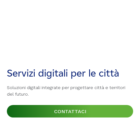
Servizi digitali per le città
Servizi digitali per le città
Servizi digitali per le città
Soluzioni digitali integrate per progettare città e territori
Soluzioni digitali integrate per progettare città e territori
Soluzioni digitali integrate per progettare città e territori
del futuro.
del futuro.
del futuro.
CONTATTACI
CONTATTACI
CONTATTACI