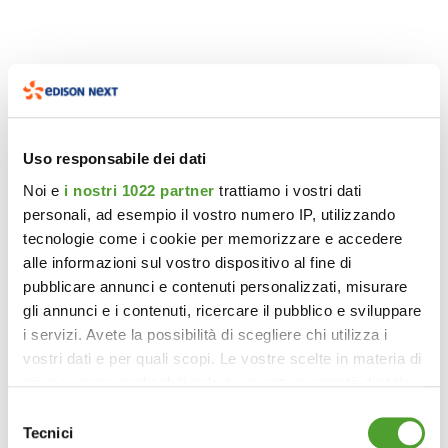
Uso responsabile dei dati
Noi e
i nostri 1022 partner
trattiamo i vostri dati
personali, ad esempio il vostro numero IP, utilizzando
tecnologie come i cookie per memorizzare e accedere
alle informazioni sul vostro dispositivo al fine di
pubblicare annunci e contenuti personalizzati, misurare
gli annunci e i contenuti, ricercare il pubblico e sviluppare
i servizi. Avete la possibilità di scegliere chi utilizza i
vostri dati e per quali scopi. Le vostre scelte in materia di
privacy sono applicabili solo su questa proprietà digitale
in cui avete effettuato le vostre scelte. È possibile
Selezione
modificare o revocare il proprio consenso in qualsiasi
Tecnici
del