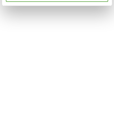
cookie utilizzati e su come è possibile modificare le
impostazioni
clicca qui
. Se desideri accettare l'utilizzo
dei cookies da parte di questo sito clicca su "Accetta
Tutti" o “Accetta selezionati” altrimenti clicca su "Rifiuta"
per rifiutare l’utilizzo dei cookie e mantenere le
impostazioni di default.