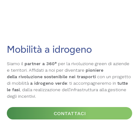
Mobilità a idrogeno
Mobilità a idrogeno
Mobilità a idrogeno
Siamo il
Siamo il
Siamo il
partner a 360°
partner a 360°
partner a 360°
per la rivoluzione green di aziende
per la rivoluzione green di aziende
per la rivoluzione green di aziende
e territori. Affidati a noi per diventare
e territori. Affidati a noi per diventare
e territori. Affidati a noi per diventare
pioniere
pioniere
pioniere
della
della
della
rivoluzione sostenibile nei trasporti
rivoluzione sostenibile nei trasporti
rivoluzione sostenibile nei trasporti
con un progetto
con un progetto
con un progetto
di mobilità
di mobilità
di mobilità
a idrogeno verde
a idrogeno verde
a idrogeno verde
: ti accompagneremo in
: ti accompagneremo in
: ti accompagneremo in
tutte
tutte
tutte
le fasi
le fasi
le fasi
, dalla realizzazione dell’infrastruttura alla gestione
, dalla realizzazione dell’infrastruttura alla gestione
, dalla realizzazione dell’infrastruttura alla gestione
degli incentivi.
degli incentivi.
degli incentivi.
CONTATTACI
CONTATTACI
CONTATTACI