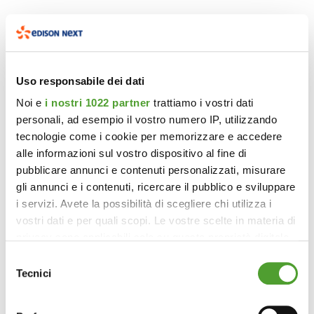
Uso responsabile dei dati
Noi e
i nostri 1022 partner
trattiamo i vostri dati
personali, ad esempio il vostro numero IP, utilizzando
tecnologie come i cookie per memorizzare e accedere
alle informazioni sul vostro dispositivo al fine di
pubblicare annunci e contenuti personalizzati, misurare
gli annunci e i contenuti, ricercare il pubblico e sviluppare
i servizi. Avete la possibilità di scegliere chi utilizza i
vostri dati e per quali scopi. Le vostre scelte in materia di
privacy sono applicabili solo su questa proprietà digitale
in cui avete effettuato le vostre scelte. È possibile
Selezione
modificare o revocare il proprio consenso in qualsiasi
Tecnici
del
momento dalla Dichiarazione sui cookie o facendo clic
consenso
sull'icona di attivazione della privacy.