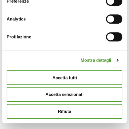
Preferenze
Con il tuo consenso, vorremmo anche:
raccogliere informazioni sulla tua posizione
Analytics
geografica, con un'approssimazione di qualche
metro,
Profilazione
Identificare il tuo dispositivo, scansionandolo
attivamente alla ricerca di caratteristiche specifiche
(impronte digitali).
Mostra dettagli
Approfondisci come vengono elaborati i tuoi dati personali
e imposta le tue preferenze nella
sezione dettagli
. Puoi
modificare o ritirare il tuo consenso in qualsiasi momento
Accetta tutti
dalla Dichiarazione sui cookie.
Accetta selezionati
Questo sito utilizza cookie analytics e di profilazione di
terze parti per assicurarti la migliore esperienza di
navigazione possibile e inviarti pubblicità in linea con le
Rifiuta
tue preferenze. Se vuoi saperne di più sulla tipologia di
cookie utilizzati e su come è possibile modificare le