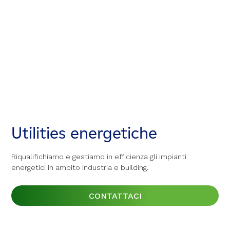
Utilities energetiche
Utilities energetiche
Utilities energetiche
Riqualifichiamo e gestiamo in efficienza gli impianti
Riqualifichiamo e gestiamo in efficienza gli impianti
Riqualifichiamo e gestiamo in efficienza gli impianti
energetici in ambito industria e building.
energetici in ambito industria e building.
energetici in ambito industria e building.
CONTATTACI
CONTATTACI
CONTATTACI