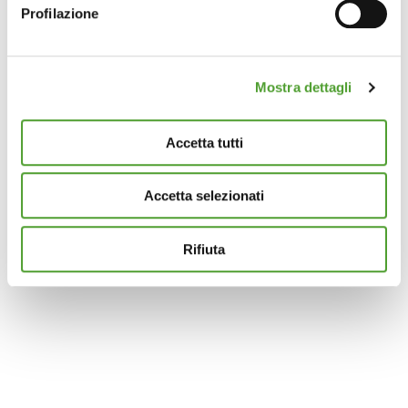
Profilazione
Identificare il tuo dispositivo, scansionandolo
attivamente alla ricerca di caratteristiche specifiche
(impronte digitali).
Mostra dettagli
Approfondisci come vengono elaborati i tuoi dati personali
e imposta le tue preferenze nella
sezione dettagli
. Puoi
modificare o ritirare il tuo consenso in qualsiasi momento
Accetta tutti
dalla Dichiarazione sui cookie.
Accetta selezionati
Questo sito utilizza cookie analytics e di profilazione di
terze parti per assicurarti la migliore esperienza di
navigazione possibile e inviarti pubblicità in linea con le
Rifiuta
tue preferenze. Se vuoi saperne di più sulla tipologia di
cookie utilizzati e su come è possibile modificare le
impostazioni
clicca qui
. Se desideri accettare l'utilizzo
dei cookies da parte di questo sito clicca su "Accetta
Tutti" o “Accetta selezionati” altrimenti clicca su "Rifiuta"
per rifiutare l’utilizzo dei cookie e mantenere le
impostazioni di default.