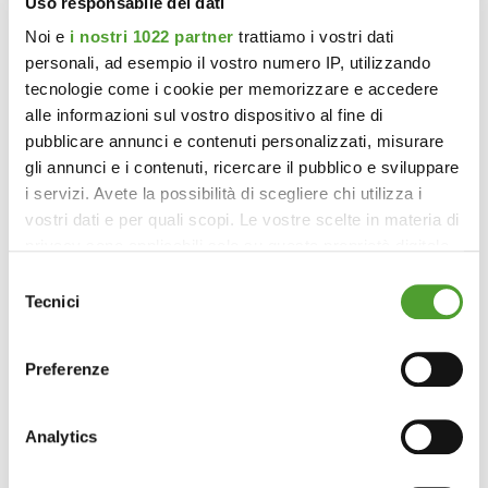
Uso responsabile dei dati
Noi e
i nostri 1022 partner
trattiamo i vostri dati
personali, ad esempio il vostro numero IP, utilizzando
tecnologie come i cookie per memorizzare e accedere
alle informazioni sul vostro dispositivo al fine di
pubblicare annunci e contenuti personalizzati, misurare
gli annunci e i contenuti, ricercare il pubblico e sviluppare
i servizi. Avete la possibilità di scegliere chi utilizza i
vostri dati e per quali scopi. Le vostre scelte in materia di
privacy sono applicabili solo su questa proprietà digitale
in cui avete effettuato le vostre scelte. È possibile
Selezione
modificare o revocare il proprio consenso in qualsiasi
Tecnici
del
momento dalla Dichiarazione sui cookie o facendo clic
consenso
sull'icona di attivazione della privacy.
Preferenze
Con il tuo consenso, vorremmo anche:
raccogliere informazioni sulla tua posizione
Analytics
geografica, con un'approssimazione di qualche
metro,