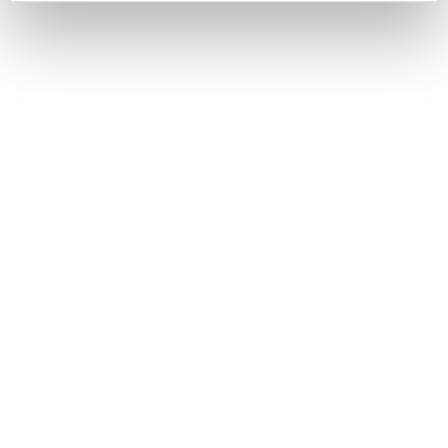
cookie utilizzati e su come è possibile modificare le
impostazioni
clicca qui
. Se desideri accettare l'utilizzo
dei cookies da parte di questo sito clicca su "Accetta
Tutti" o “Accetta selezionati” altrimenti clicca su "Rifiuta"
per rifiutare l’utilizzo dei cookie e mantenere le
impostazioni di default.