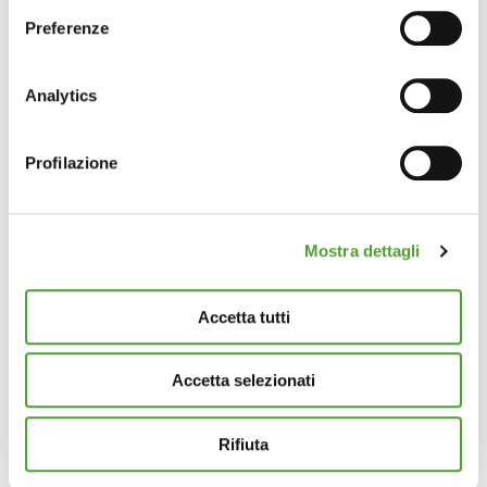
sull'icona di attivazione della privacy.
Preferenze
Con il tuo consenso, vorremmo anche:
raccogliere informazioni sulla tua posizione
Analytics
geografica, con un'approssimazione di qualche
metro,
Profilazione
Identificare il tuo dispositivo, scansionandolo
attivamente alla ricerca di caratteristiche specifiche
(impronte digitali).
Mostra dettagli
Approfondisci come vengono elaborati i tuoi dati personali
e imposta le tue preferenze nella
sezione dettagli
. Puoi
modificare o ritirare il tuo consenso in qualsiasi momento
Accetta tutti
dalla Dichiarazione sui cookie.
Accetta selezionati
Questo sito utilizza cookie analytics e di profilazione di
terze parti per assicurarti la migliore esperienza di
navigazione possibile e inviarti pubblicità in linea con le
Rifiuta
tue preferenze. Se vuoi saperne di più sulla tipologia di