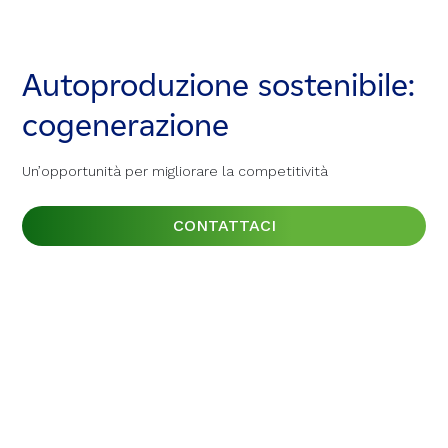
Autoproduzione sostenibile:
Autoproduzione sostenibile:
Autoproduzione sostenibile:
cogenerazione
cogenerazione
cogenerazione
Un’opportunità per migliorare la competitività
Un’opportunità per migliorare la competitività
Un’opportunità per migliorare la competitività
CONTATTACI
CONTATTACI
CONTATTACI