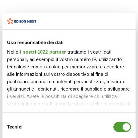
Uso responsabile dei dati
Noi e
i nostri 1022 partner
trattiamo i vostri dati
personali, ad esempio il vostro numero IP, utilizzando
tecnologie come i cookie per memorizzare e accedere
alle informazioni sul vostro dispositivo al fine di
pubblicare annunci e contenuti personalizzati, misurare
gli annunci e i contenuti, ricercare il pubblico e sviluppare
i servizi. Avete la possibilità di scegliere chi utilizza i
vostri dati e per quali scopi. Le vostre scelte in materia di
privacy sono applicabili solo su questa proprietà digitale
in cui avete effettuato le vostre scelte. È possibile
Selezione
modificare o revocare il proprio consenso in qualsiasi
Tecnici
del
momento dalla Dichiarazione sui cookie o facendo clic
consenso