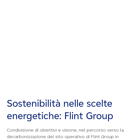
Sostenibilità nelle scelte
Sostenibilità nelle scelte
Sostenibilità nelle scelte
energetiche: Flint Group
energetiche: Flint Group
energetiche: Flint Group
Condivisione di obiettivi e visione, nel percorso verso la
Condivisione di obiettivi e visione, nel percorso verso la
Condivisione di obiettivi e visione, nel percorso verso la
decarbonizzazione del sito operativo di Flint Group in
decarbonizzazione del sito operativo di Flint Group in
decarbonizzazione del sito operativo di Flint Group in