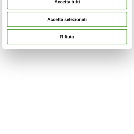
Accetta tutti
dalla Dichiarazione sui cookie.
Accetta selezionati
Questo sito utilizza cookie analytics e di profilazione di
terze parti per assicurarti la migliore esperienza di
navigazione possibile e inviarti pubblicità in linea con le
Rifiuta
tue preferenze. Se vuoi saperne di più sulla tipologia di
cookie utilizzati e su come è possibile modificare le
impostazioni
clicca qui
. Se desideri accettare l'utilizzo
dei cookies da parte di questo sito clicca su "Accetta
Tutti" o “Accetta selezionati” altrimenti clicca su "Rifiuta"
per rifiutare l’utilizzo dei cookie e mantenere le
impostazioni di default.