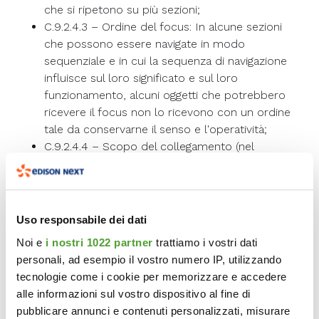
che si ripetono su più sezioni;
C.9.2.4.3 – Ordine del focus: In alcune sezioni
che possono essere navigate in modo
sequenziale e in cui la sequenza di navigazione
influisce sul loro significato e sul loro
funzionamento, alcuni oggetti che potrebbero
ricevere il focus non lo ricevono con un ordine
tale da conservarne il senso e l'operatività;
C.9.2.4.4 – Scopo del collegamento (nel
contesto): Lo scopo di alcuni collegamenti non
può essere determinato dal testo del
collegamento oppure dal testo del collegamento
insieme a dei contenuti adiacenti;
Uso responsabile dei dati
C.9.2.4.6 – Intestazioni ed etichette: Intestazioni
Noi e
i nostri 1022 partner
trattiamo i vostri dati
e/o etichette non chiariscono sufficientemente
personali, ad esempio il vostro numero IP, utilizzando
contenuti o funzionalità;
tecnologie come i cookie per memorizzare e accedere
C.9.2.4.7 – Focus visibile: Su alcuni elementi
alle informazioni sul vostro dispositivo al fine di
interattivi non è visibile l'indicatore del focus;
pubblicare annunci e contenuti personalizzati, misurare
C.9.2.5.3 – Etichetta nel nome: Per alcuni