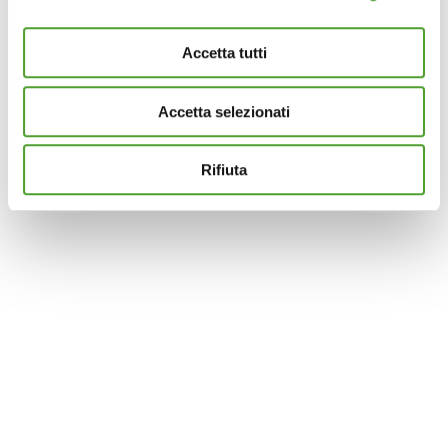
e imposta le tue preferenze nella
sezione dettagli
. Puoi
modificare o ritirare il tuo consenso in qualsiasi momento
Accetta tutti
dalla Dichiarazione sui cookie.
Accetta selezionati
Questo sito utilizza cookie analytics e di profilazione di
terze parti per assicurarti la migliore esperienza di
navigazione possibile e inviarti pubblicità in linea con le
Rifiuta
tue preferenze. Se vuoi saperne di più sulla tipologia di
cookie utilizzati e su come è possibile modificare le
impostazioni
clicca qui
. Se desideri accettare l'utilizzo
dei cookies da parte di questo sito clicca su "Accetta
Tutti" o “Accetta selezionati” altrimenti clicca su "Rifiuta"
per rifiutare l’utilizzo dei cookie e mantenere le
impostazioni di default.