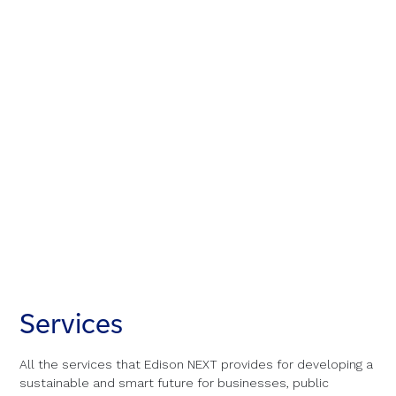
Services
Services
Services
All the services that Edison NEXT provides for developing a
All the services that Edison NEXT provides for developing a
All the services that Edison NEXT provides for developing a
sustainable and smart future for businesses, public
sustainable and smart future for businesses, public
sustainable and smart future for businesses, public