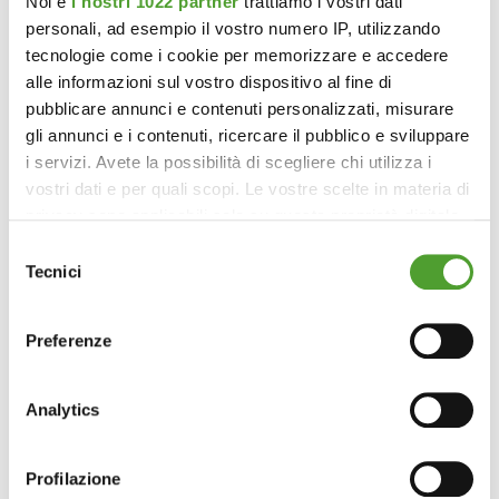
Noi e
i nostri 1022 partner
trattiamo i vostri dati
personali, ad esempio il vostro numero IP, utilizzando
tecnologie come i cookie per memorizzare e accedere
alle informazioni sul vostro dispositivo al fine di
pubblicare annunci e contenuti personalizzati, misurare
gli annunci e i contenuti, ricercare il pubblico e sviluppare
i servizi. Avete la possibilità di scegliere chi utilizza i
vostri dati e per quali scopi. Le vostre scelte in materia di
privacy sono applicabili solo su questa proprietà digitale
in cui avete effettuato le vostre scelte. È possibile
Selezione
modificare o revocare il proprio consenso in qualsiasi
Tecnici
del
momento dalla Dichiarazione sui cookie o facendo clic
consenso
sull'icona di attivazione della privacy.
Preferenze
Con il tuo consenso, vorremmo anche:
raccogliere informazioni sulla tua posizione
Analytics
geografica, con un'approssimazione di qualche
metro,
Profilazione
Identificare il tuo dispositivo, scansionandolo