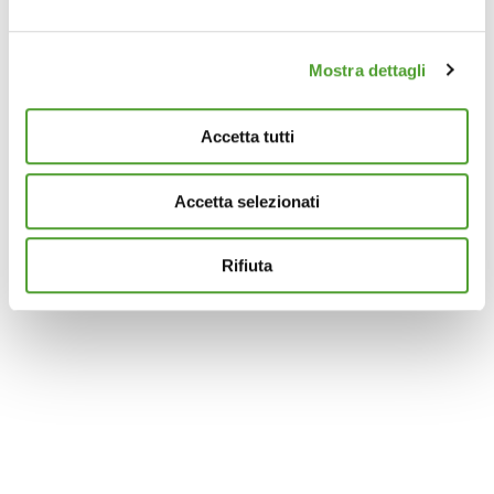
attivamente alla ricerca di caratteristiche specifiche
(impronte digitali).
Mostra dettagli
Approfondisci come vengono elaborati i tuoi dati personali
e imposta le tue preferenze nella
sezione dettagli
. Puoi
modificare o ritirare il tuo consenso in qualsiasi momento
Accetta tutti
dalla Dichiarazione sui cookie.
Accetta selezionati
Questo sito utilizza cookie analytics e di profilazione di
terze parti per assicurarti la migliore esperienza di
navigazione possibile e inviarti pubblicità in linea con le
Rifiuta
tue preferenze. Se vuoi saperne di più sulla tipologia di
cookie utilizzati e su come è possibile modificare le
impostazioni
clicca qui
. Se desideri accettare l'utilizzo
dei cookies da parte di questo sito clicca su "Accetta
Tutti" o “Accetta selezionati” altrimenti clicca su "Rifiuta"
per rifiutare l’utilizzo dei cookie e mantenere le
impostazioni di default.