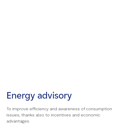
Energy advisory
Energy advisory
Energy advisory
To improve efficiency and awareness of consumption
To improve efficiency and awareness of consumption
To improve efficiency and awareness of consumption
issues, thanks also to incentives and economic
issues, thanks also to incentives and economic
issues, thanks also to incentives and economic
advantages
advantages
advantages