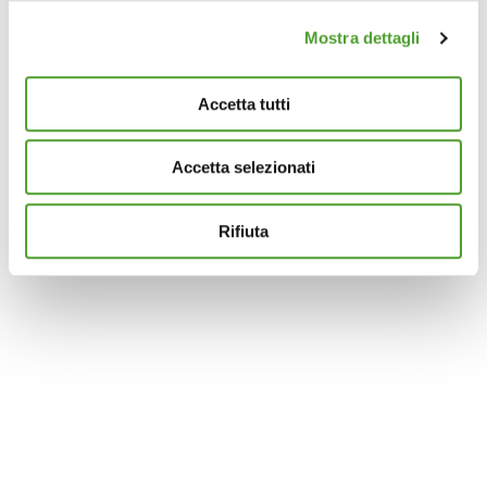
(impronte digitali).
Mostra dettagli
Approfondisci come vengono elaborati i tuoi dati personali
e imposta le tue preferenze nella
sezione dettagli
. Puoi
modificare o ritirare il tuo consenso in qualsiasi momento
Accetta tutti
dalla Dichiarazione sui cookie.
Accetta selezionati
Questo sito utilizza cookie analytics e di profilazione di
terze parti per assicurarti la migliore esperienza di
navigazione possibile e inviarti pubblicità in linea con le
Rifiuta
tue preferenze. Se vuoi saperne di più sulla tipologia di
cookie utilizzati e su come è possibile modificare le
impostazioni
clicca qui
. Se desideri accettare l'utilizzo
dei cookies da parte di questo sito clicca su "Accetta
Tutti" o “Accetta selezionati” altrimenti clicca su "Rifiuta"
per rifiutare l’utilizzo dei cookie e mantenere le
impostazioni di default.