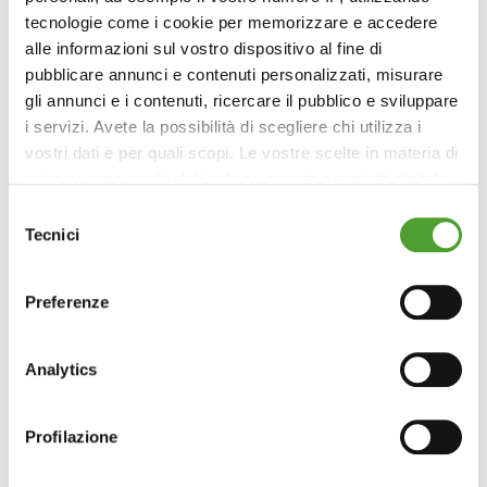
tecnologie come i cookie per memorizzare e accedere
alle informazioni sul vostro dispositivo al fine di
pubblicare annunci e contenuti personalizzati, misurare
gli annunci e i contenuti, ricercare il pubblico e sviluppare
i servizi. Avete la possibilità di scegliere chi utilizza i
vostri dati e per quali scopi. Le vostre scelte in materia di
privacy sono applicabili solo su questa proprietà digitale
in cui avete effettuato le vostre scelte. È possibile
Selezione
modificare o revocare il proprio consenso in qualsiasi
Tecnici
del
momento dalla Dichiarazione sui cookie o facendo clic
consenso
sull'icona di attivazione della privacy.
Preferenze
Con il tuo consenso, vorremmo anche:
raccogliere informazioni sulla tua posizione
Analytics
geografica, con un'approssimazione di qualche
metro,
Profilazione
Identificare il tuo dispositivo, scansionandolo
attivamente alla ricerca di caratteristiche specifiche