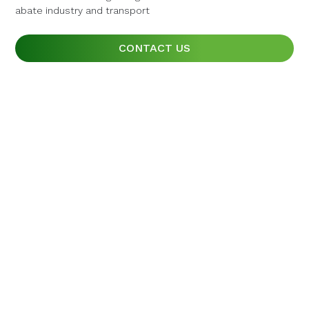
abate industry and transport
abate industry and transport
abate industry and transport
CONTACT US
CONTACT US
CONTACT US