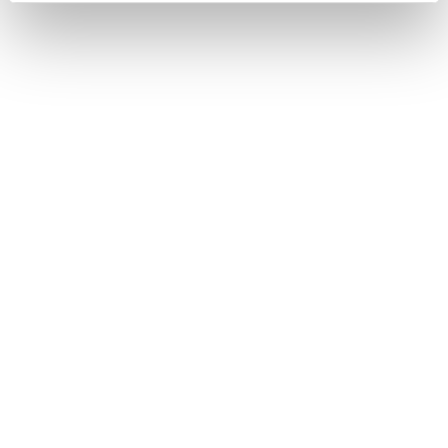
cookie utilizzati e su come è possibile modificare le
impostazioni
clicca qui
. Se desideri accettare l'utilizzo
dei cookies da parte di questo sito clicca su "Accetta
Tutti" o “Accetta selezionati” altrimenti clicca su "Rifiuta"
per rifiutare l’utilizzo dei cookie e mantenere le
impostazioni di default.