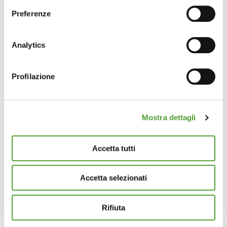
sull'icona di attivazione della privacy.
Preferenze
Con il tuo consenso, vorremmo anche:
raccogliere informazioni sulla tua posizione
Analytics
geografica, con un'approssimazione di qualche
metro,
Profilazione
Identificare il tuo dispositivo, scansionandolo
attivamente alla ricerca di caratteristiche specifiche
(impronte digitali).
Mostra dettagli
Approfondisci come vengono elaborati i tuoi dati personali
e imposta le tue preferenze nella
sezione dettagli
. Puoi
modificare o ritirare il tuo consenso in qualsiasi momento
Accetta tutti
dalla Dichiarazione sui cookie.
Accetta selezionati
Questo sito utilizza cookie analytics e di profilazione di
terze parti per assicurarti la migliore esperienza di
navigazione possibile e inviarti pubblicità in linea con le
Rifiuta
tue preferenze. Se vuoi saperne di più sulla tipologia di