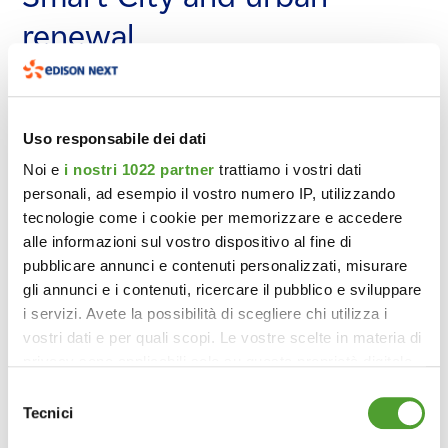
renewal
renewal
renewal
We work alongside public administrations to design the
We work alongside public administrations to design the
We work alongside public administrations to design the
cities of the future.
cities of the future.
cities of the future.
Uso responsabile dei dati
CONTACT US
CONTACT US
CONTACT US
Noi e
i nostri 1022 partner
trattiamo i vostri dati
personali, ad esempio il vostro numero IP, utilizzando
tecnologie come i cookie per memorizzare e accedere
alle informazioni sul vostro dispositivo al fine di
pubblicare annunci e contenuti personalizzati, misurare
gli annunci e i contenuti, ricercare il pubblico e sviluppare
i servizi. Avete la possibilità di scegliere chi utilizza i
vostri dati e per quali scopi. Le vostre scelte in materia di
privacy sono applicabili solo su questa proprietà digitale
in cui avete effettuato le vostre scelte. È possibile
Selezione
modificare o revocare il proprio consenso in qualsiasi
Tecnici
del
momento dalla Dichiarazione sui cookie o facendo clic
consenso