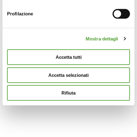
geografica, con un'approssimazione di qualche
metro,
Profilazione
Identificare il tuo dispositivo, scansionandolo
attivamente alla ricerca di caratteristiche specifiche
(impronte digitali).
Mostra dettagli
Approfondisci come vengono elaborati i tuoi dati personali
e imposta le tue preferenze nella
sezione dettagli
. Puoi
modificare o ritirare il tuo consenso in qualsiasi momento
Accetta tutti
dalla Dichiarazione sui cookie.
Accetta selezionati
Questo sito utilizza cookie analytics e di profilazione di
terze parti per assicurarti la migliore esperienza di
navigazione possibile e inviarti pubblicità in linea con le
Rifiuta
tue preferenze. Se vuoi saperne di più sulla tipologia di
cookie utilizzati e su come è possibile modificare le
impostazioni
clicca qui
. Se desideri accettare l'utilizzo
dei cookies da parte di questo sito clicca su "Accetta
Tutti" o “Accetta selezionati” altrimenti clicca su "Rifiuta"
per rifiutare l’utilizzo dei cookie e mantenere le