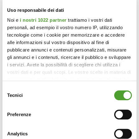
Uso responsabile dei dati
Noi e
i nostri 1022 partner
trattiamo i vostri dati
personali, ad esempio il vostro numero IP, utilizzando
tecnologie come i cookie per memorizzare e accedere
alle informazioni sul vostro dispositivo al fine di
pubblicare annunci e contenuti personalizzati, misurare
gli annunci e i contenuti, ricercare il pubblico e sviluppare
i servizi. Avete la possibilità di scegliere chi utilizza i
vostri dati e per quali scopi. Le vostre scelte in materia di
privacy sono applicabili solo su questa proprietà digitale
in cui avete effettuato le vostre scelte. È possibile
Selezione
modificare o revocare il proprio consenso in qualsiasi
Tecnici
del
momento dalla Dichiarazione sui cookie o facendo clic
consenso
sull'icona di attivazione della privacy.
Preferenze
Con il tuo consenso, vorremmo anche:
raccogliere informazioni sulla tua posizione
Analytics