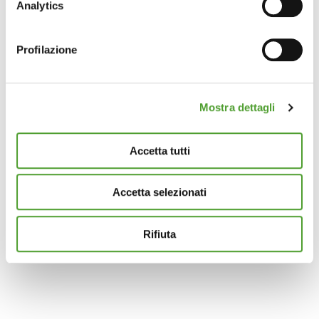
raccogliere informazioni sulla tua posizione
Analytics
geografica, con un'approssimazione di qualche
metro,
Profilazione
Identificare il tuo dispositivo, scansionandolo
attivamente alla ricerca di caratteristiche specifiche
(impronte digitali).
Mostra dettagli
Approfondisci come vengono elaborati i tuoi dati personali
e imposta le tue preferenze nella
sezione dettagli
. Puoi
modificare o ritirare il tuo consenso in qualsiasi momento
Accetta tutti
dalla Dichiarazione sui cookie.
Accetta selezionati
Questo sito utilizza cookie analytics e di profilazione di
terze parti per assicurarti la migliore esperienza di
navigazione possibile e inviarti pubblicità in linea con le
Rifiuta
tue preferenze. Se vuoi saperne di più sulla tipologia di
cookie utilizzati e su come è possibile modificare le
impostazioni
clicca qui
. Se desideri accettare l'utilizzo
dei cookies da parte di questo sito clicca su "Accetta
Tutti" o “Accetta selezionati” altrimenti clicca su "Rifiuta"