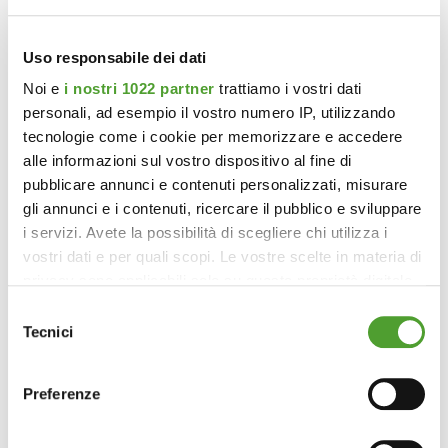
Industria e decarbonizzazione:
Industria e decarbonizzazione:
Industria e decarbonizzazione:
Uso responsabile dei dati
quale competitività tra scenari
quale competitività tra scenari
quale competitività tra scenari
Noi e
i nostri 1022 partner
trattiamo i vostri dati
futuri ed evoluzione tecnologica
futuri ed evoluzione tecnologica
futuri ed evoluzione tecnologica
personali, ad esempio il vostro numero IP, utilizzando
tecnologie come i cookie per memorizzare e accedere
alle informazioni sul vostro dispositivo al fine di
pubblicare annunci e contenuti personalizzati, misurare
gli annunci e i contenuti, ricercare il pubblico e sviluppare
i servizi. Avete la possibilità di scegliere chi utilizza i
vostri dati e per quali scopi. Le vostre scelte in materia di
privacy sono applicabili solo su questa proprietà digitale
in cui avete effettuato le vostre scelte. È possibile
Selezione
modificare o revocare il proprio consenso in qualsiasi
Tecnici
del
momento dalla Dichiarazione sui cookie o facendo clic
consenso
sull'icona di attivazione della privacy.
Preferenze
Con il tuo consenso, vorremmo anche: