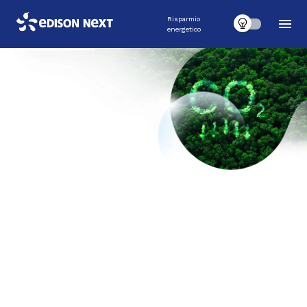
Risparmio
energetico