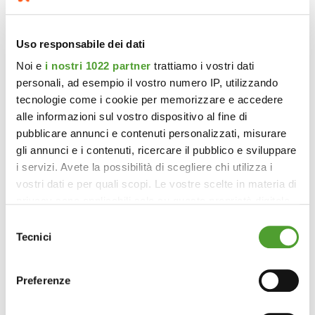
REGISTRATI
REGISTRATI
REGISTRATI
Uso responsabile dei dati
Noi e
i nostri 1022 partner
trattiamo i vostri dati
personali, ad esempio il vostro numero IP, utilizzando
tecnologie come i cookie per memorizzare e accedere
alle informazioni sul vostro dispositivo al fine di
pubblicare annunci e contenuti personalizzati, misurare
gli annunci e i contenuti, ricercare il pubblico e sviluppare
i servizi. Avete la possibilità di scegliere chi utilizza i
vostri dati e per quali scopi. Le vostre scelte in materia di
privacy sono applicabili solo su questa proprietà digitale
in cui avete effettuato le vostre scelte. È possibile
Selezione
modificare o revocare il proprio consenso in qualsiasi
Tecnici
del
momento dalla Dichiarazione sui cookie o facendo clic
consenso
sull'icona di attivazione della privacy.
Preferenze
Con il tuo consenso, vorremmo anche: