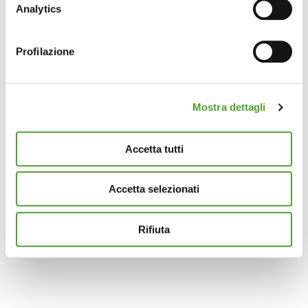
raccogliere informazioni sulla tua posizione
Analytics
geografica, con un'approssimazione di qualche
metro,
Profilazione
Identificare il tuo dispositivo, scansionandolo
attivamente alla ricerca di caratteristiche specifiche
(impronte digitali).
Mostra dettagli
Approfondisci come vengono elaborati i tuoi dati personali
e imposta le tue preferenze nella
sezione dettagli
. Puoi
modificare o ritirare il tuo consenso in qualsiasi momento
Accetta tutti
dalla Dichiarazione sui cookie.
Accetta selezionati
Questo sito utilizza cookie analytics e di profilazione di
terze parti per assicurarti la migliore esperienza di
navigazione possibile e inviarti pubblicità in linea con le
Rifiuta
tue preferenze. Se vuoi saperne di più sulla tipologia di
cookie utilizzati e su come è possibile modificare le
impostazioni
clicca qui
. Se desideri accettare l'utilizzo
dei cookies da parte di questo sito clicca su "Accetta
Tutti" o “Accetta selezionati” altrimenti clicca su "Rifiuta"