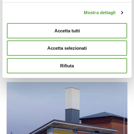
(impronte digitali).
Mostra dettagli
Approfondisci come vengono elaborati i tuoi dati personali
e imposta le tue preferenze nella
sezione dettagli
. Puoi
Alzano Lombardo (BG)
modificare o ritirare il tuo consenso in qualsiasi momento
Accetta tutti
dalla Dichiarazione sui cookie.
Accetta selezionati
Questo sito utilizza cookie analytics e di profilazione di
terze parti per assicurarti la migliore esperienza di
navigazione possibile e inviarti pubblicità in linea con le
Rifiuta
tue preferenze. Se vuoi saperne di più sulla tipologia di
cookie utilizzati e su come è possibile modificare le
impostazioni
clicca qui
. Se desideri accettare l'utilizzo
dei cookies da parte di questo sito clicca su "Accetta
Tutti" o “Accetta selezionati” altrimenti clicca su "Rifiuta"
per rifiutare l’utilizzo dei cookie e mantenere le
impostazioni di default.