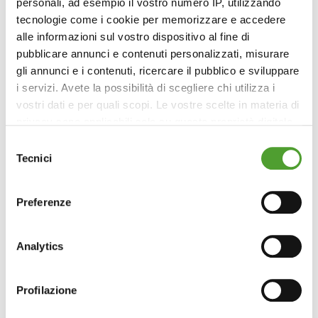
personali, ad esempio il vostro numero IP, utilizzando
tecnologie come i cookie per memorizzare e accedere
alle informazioni sul vostro dispositivo al fine di
pubblicare annunci e contenuti personalizzati, misurare
Cesano Boscone (MI)
gli annunci e i contenuti, ricercare il pubblico e sviluppare
i servizi. Avete la possibilità di scegliere chi utilizza i
SCOPRI DI PIÙ
vostri dati e per quali scopi. Le vostre scelte in materia di
privacy sono applicabili solo su questa proprietà digitale
in cui avete effettuato le vostre scelte. È possibile
Selezione
modificare o revocare il proprio consenso in qualsiasi
Tecnici
del
momento dalla Dichiarazione sui cookie o facendo clic
consenso
sull'icona di attivazione della privacy.
Preferenze
Con il tuo consenso, vorremmo anche:
raccogliere informazioni sulla tua posizione
Analytics
geografica, con un'approssimazione di qualche
metro,
Profilazione
Identificare il tuo dispositivo, scansionandolo
attivamente alla ricerca di caratteristiche specifiche