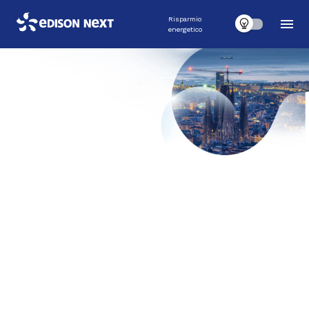
Risparmio
energetico