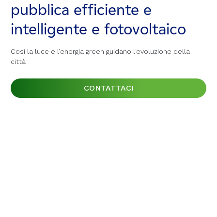
pubblica efficiente e
pubblica efficiente e
pubblica efficiente e
intelligente e fotovoltaico
intelligente e fotovoltaico
intelligente e fotovoltaico
Così la luce e l’energia green guidano l‘evoluzione della
Così la luce e l’energia green guidano l‘evoluzione della
Così la luce e l’energia green guidano l‘evoluzione della
città
città
città
CONTATTACI
CONTATTACI
CONTATTACI