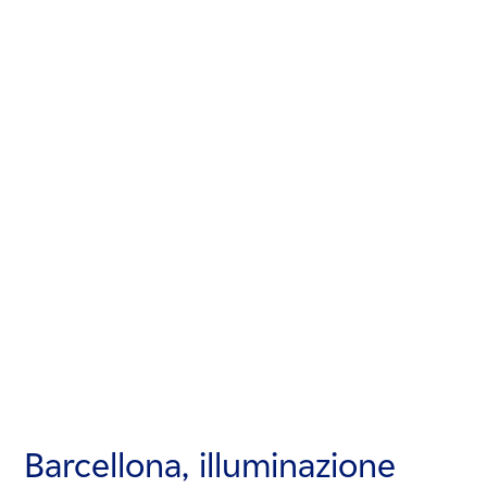
Barcellona, illuminazione
Barcellona, illuminazione
Barcellona, illuminazione