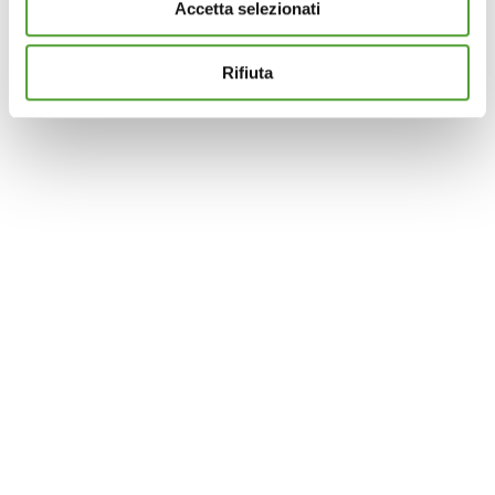
Accetta selezionati
Questo sito utilizza cookie analytics e di profilazione di
terze parti per assicurarti la migliore esperienza di
navigazione possibile e inviarti pubblicità in linea con le
Rifiuta
tue preferenze. Se vuoi saperne di più sulla tipologia di
cookie utilizzati e su come è possibile modificare le
impostazioni
clicca qui
. Se desideri accettare l'utilizzo
dei cookies da parte di questo sito clicca su "Accetta
Tutti" o “Accetta selezionati” altrimenti clicca su "Rifiuta"
per rifiutare l’utilizzo dei cookie e mantenere le
impostazioni di default.